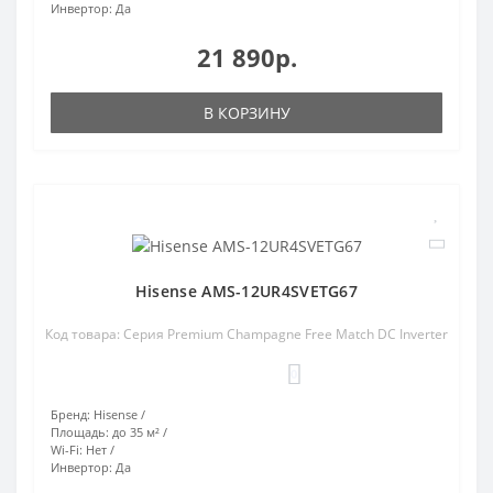
Инвертор:
Да
21 890р.
В КОРЗИНУ
Hisense AMS-12UR4SVETG67
Код товара: Cерия Premium Champagne Free Match DC Inverter
0
Бренд:
Hisense
Площадь:
до 35 м²
Wi-Fi:
Нет
Инвертор:
Да