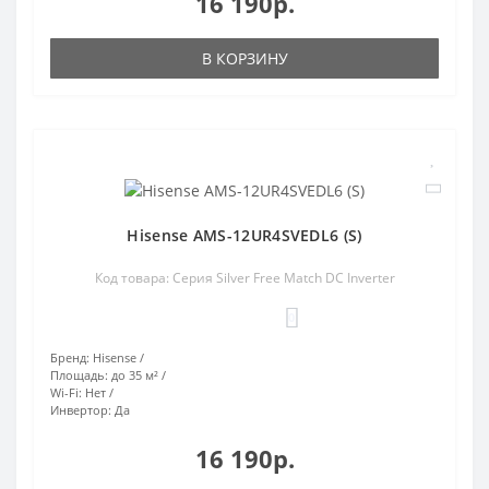
16 190р.
В КОРЗИНУ
Hisense AMS-12UR4SVEDL6 (S)
Код товара: Серия Silver Free Match DC Inverter
0
Бренд:
Hisense
Площадь:
до 35 м²
Wi-Fi:
Нет
Инвертор:
Да
16 190р.