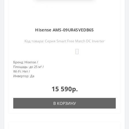
Hisense AMS-09UR4SVEDB65
Код товара: Серия Smart Free Match DC Inverter
0
Бренд:
Hisense
Площадь:
до 25 м²
Wi-Fi:
Нет
Инвертор:
Да
15 590р.
В КОРЗИНУ