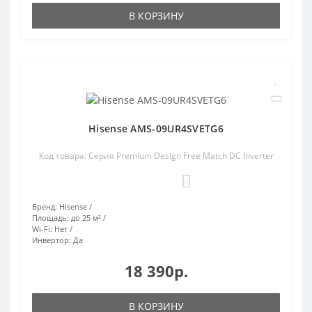
В КОРЗИНУ
Hisense AMS-09UR4SVETG6
Код товара: Серия Premium Design Free Match DC Inverter
0
Бренд:
Hisense
Площадь:
до 25 м²
Wi-Fi:
Нет
Инвертор:
Да
18 390р.
В КОРЗИНУ