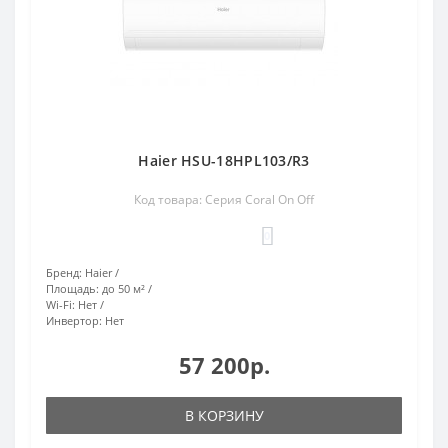
Haier HSU-18HPL103/R3
Код товара: Серия Coral On Off
0
Бренд:
Haier
Площадь:
до 50 м²
Wi-Fi:
Нет
Инвертор:
Нет
57 200р.
В КОРЗИНУ