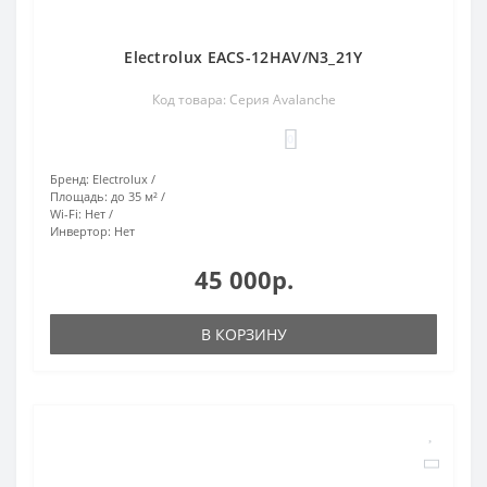
Electrolux EACS-12HAV/N3_21Y
Код товара: Серия Avalanche
0
Бренд:
Electrolux
Площадь:
до 35 м²
Wi-Fi:
Нет
Инвертор:
Нет
45 000р.
В КОРЗИНУ