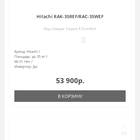
Hitachi RAK-35REF/RAC-35WEF
Код товара: Серия X-Comfort
0
Бренд:
Hitachi
Площадь:
до 35 м²
Wi-Fi:
Нет
Инвертор:
Да
53 900р.
В КОРЗИНУ