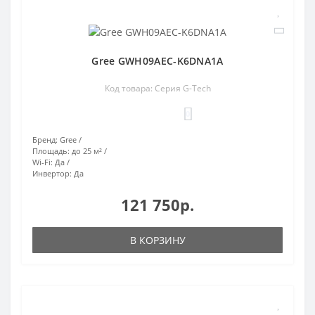
Gree GWH09AEC-K6DNA1A
Код товара: Серия G-Tech
0
Бренд:
Gree
Площадь:
до 25 м²
Wi-Fi:
Да
Инвертор:
Да
121 750р.
В КОРЗИНУ