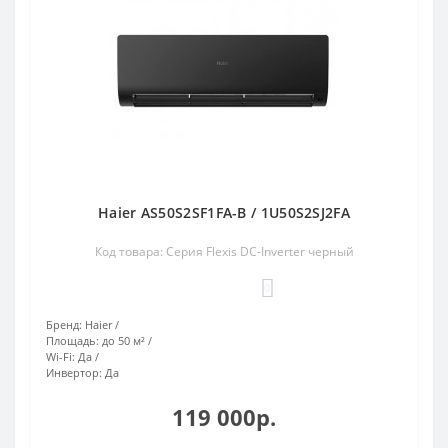
Haier AS50S2SF1FA-B / 1U50S2SJ2FA
Код товара: Серия Flexis DC-Inverter черный
0
Бренд:
Haier
Площадь:
до 50 м²
Wi-Fi:
Да
Инвертор:
Да
119 000р.