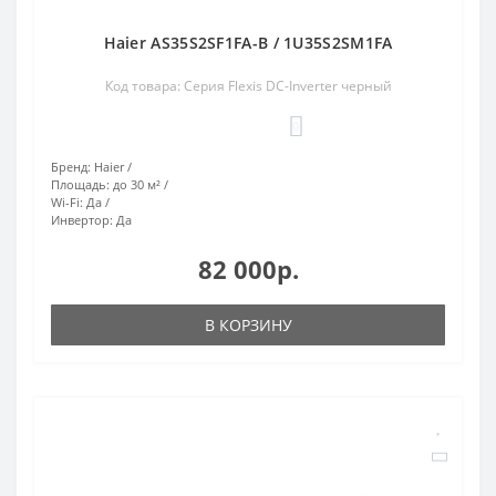
Haier AS35S2SF1FA-B / 1U35S2SM1FA
Код товара: Серия Flexis DC-Inverter черный
0
Бренд:
Haier
Площадь:
до 30 м²
Wi-Fi:
Да
Инвертор:
Да
82 000р.
В КОРЗИНУ