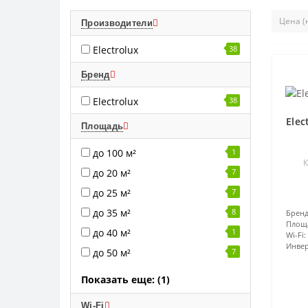
Производители
Electrolux
38
Бренд
Electrolux
38
Elec
Площадь
до 100 м²
1
К
до 20 м²
7
до 25 м²
7
до 35 м²
8
Бренд
Площ
до 40 м²
1
Wi-Fi:
Инвер
до 50 м²
7
Показать еще: (1)
Wi-Fi