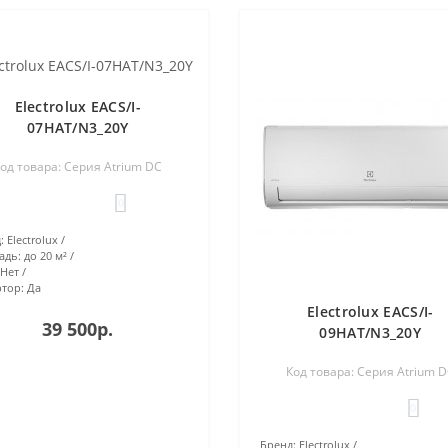
Electrolux EACS/I-
07HAT/N3_20Y
од товара: Серия Atrium DC
0
:
Electrolux
адь:
до 20 м²
Нет
тор:
Да
Electrolux EACS/I-
39 500р.
09HAT/N3_20Y
Код товара: Серия Atrium 
0
Бренд:
Electrolux