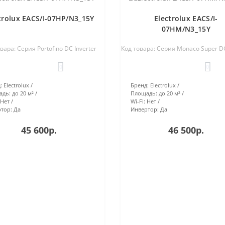
trolux EACS/I-07HP/N3_15Y
Electrolux EACS/I-
07HM/N3_15Y
вара: Серия Portofino DC Inverter
Код товара: Серия Monaco Super DC
0
0
:
Electrolux
Бренд:
Electrolux
адь:
до 20 м²
Площадь:
до 20 м²
Нет
Wi-Fi:
Нет
тор:
Да
Инвертор:
Да
45 600р.
46 500р.