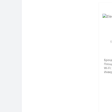
К
Бренд
Площ
Wi-Fi:
Инвер