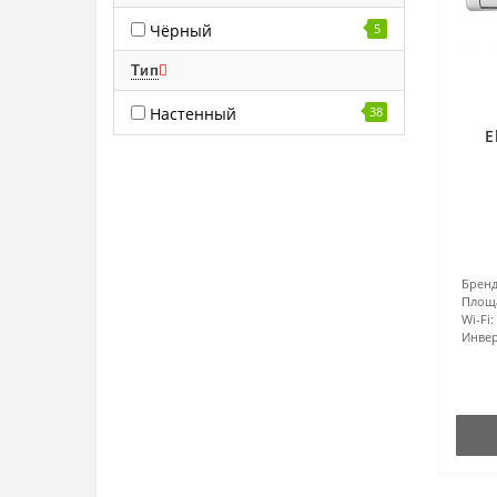
Чёрный
5
Тип
Настенный
38
E
Бренд
Площ
Wi-Fi:
Инвер