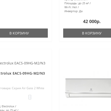
Площадь:
до 25 м²
Wi-Fi:
Нет
Инвертор:
Да
42 000р.
В КОРЗИНУ
В КОРЗИНУ
ctrolux EACS-09HG-M2/N3
 товара: Серия Air Gate 2 White
0
:
Electrolux
адь:
до 25 м²