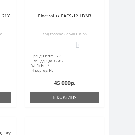
3_21Y
Electrolux EACS-12HF/N3
he
Код товара: Серия Fusion
0
Бренд:
Electrolux
Площадь:
до 35 м²
Wi-Fi:
Нет
Инвертор:
Нет
45 000р.
В КОРЗИНУ