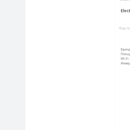
Elec
Код то
Бренд
Площ
Wi-Fi:
Инвер