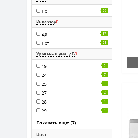
Нет
38
Инвертор
Да
17
Нет
21
Уровень шума, дБ
19
2
24
7
25
4
27
2
28
1
29
4
Показать еще: (7)
Цвет