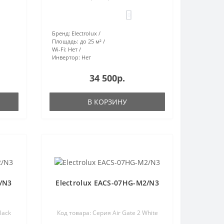
0
Бренд:
Electrolux
Площадь:
до 25 м²
Wi-Fi:
Нет
Инвертор:
Нет
34 500р.
В КОРЗИНУ
2/N3
Electrolux EACS-07HG-M2/N3
lack
Код товара: Серия Air Gate 2 White