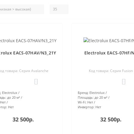
trolux EACS-07HAV/N3_21Y
Electrolux EACS-07HF/
од товара: Серия Avalanche
Код товара: Серия Fusion
0
0
:
Electrolux
Бренд:
Electrolux
адь:
до 20 м²
Площадь:
до 20 м²
Нет
Wi-Fi:
Нет
тор:
Нет
Инвертор:
Нет
32 500р.
32 500р.