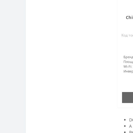
Chi
Код то
Бренд
Площ
Wi-Fi:
Инвер
D
A
Р