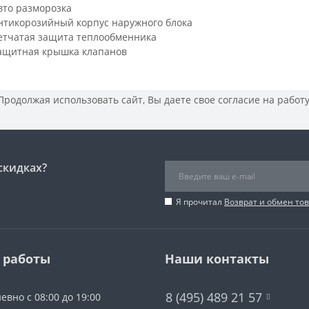
вто разморозка
нтикорозийный корпус наружнoго блока
етчатая защита теплообменника
ащитная крышка клапанов
 Продолжая использовать сайт, Вы даете свое
согласие на работ
скидках?
Я прочитал
Возврат и обмен то
 работы
Наши контакты
8 (495) 489 21 57
евно с 08:00 до 19:00