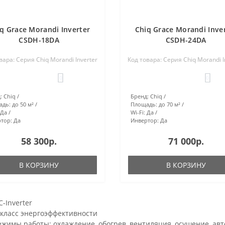
q Grace Morandi Inverter
Chiq Grace Morandi Inve
CSDH-18DA
CSDH-24DA
вара: Серия Chiq Morandi Inverter
Код товара: Серия Chiq Morandi I
0
0
:
Chiq
Бренд:
Chiq
адь:
до 50 м²
Площадь:
до 70 м²
Да
Wi-Fi:
Да
тор:
Да
Инвертор:
Да
58 300р.
71 000р.
В КОРЗИНУ
В КОРЗИНУ
C-Inverter
 класс энергоэффективности
ежимы работы: охлаждение, обогрев, вентиляция, осушение, ав