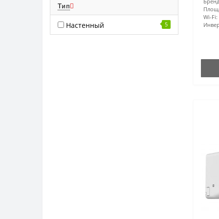
Бренд
Тип
Площ
Wi-Fi:
Настенный
5
Инвер