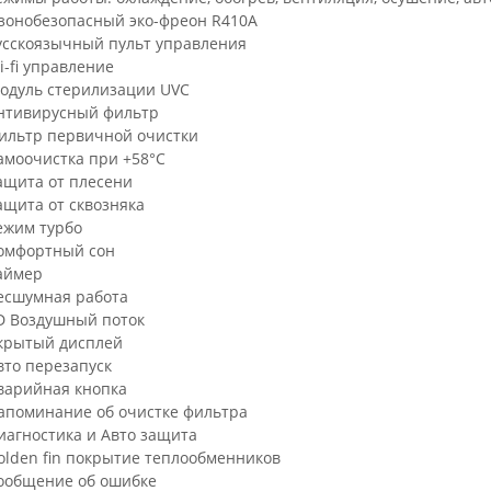
зонобезопасный эко-фреон R410A
усскоязычный пульт управления
i-fi управление
одуль стерилизации UVC
нтивирусный фильтр
ильтр первичной очистки
амоочистка при +58°C
ащита от плесени
ащита от сквозняка
ежим турбо
омфортный сон
аймер
есшумная работа
D Воздушный поток
крытый дисплей
вто перезапуск
варийная кнопка
апоминание об очистке фильтра
иагностика и Авто защита
olden fin покрытие теплообменников
ообщение об ошибке