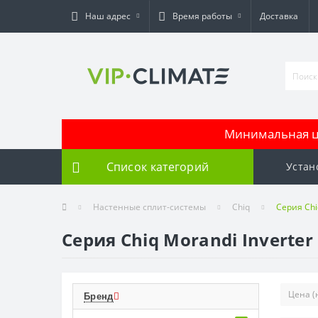
Наш адрес
Время работы
Доставка
Минимальная це
Список категорий
Устан
Настенные сплит-системы
Chiq
Серия Chi
Серия Chiq Morandi Inverter
Бренд