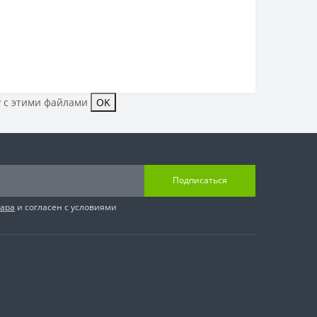
у с этими файлами
OK
Подписаться
вара
и согласен с условиями