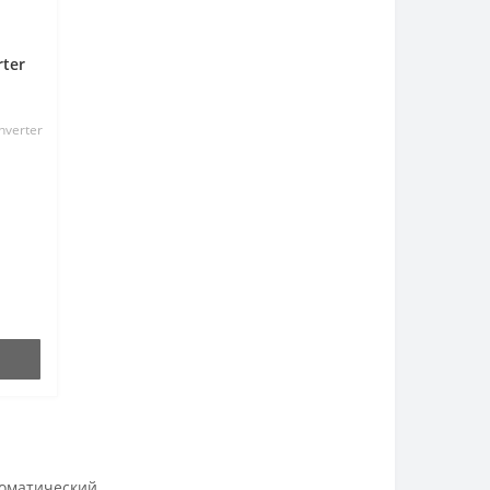
rter
nverter
томатический