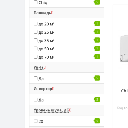
Chiq
5
Площадь
до 20 м²
1
до 25 м²
1
до 35 м²
1
до 50 м²
1
до 70 м²
1
Wi-Fi
Да
5
Инвертор
Chi
Да
5
Код то
Уровень шума, дБ
20
5