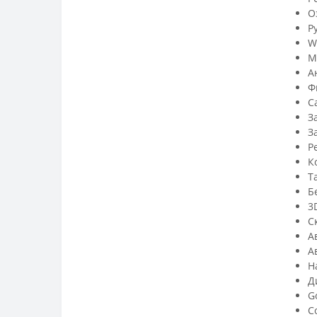
О
Р
W
М
А
Ф
С
З
З
Р
К
Т
Б
3
С
А
А
Н
Д
G
С