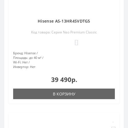
Hisense AS-13HR4SVDTG5
Код товара: Серия Neo Premium Classic
0
Бренд:
Hisense
Площадь:
до 40 м²
Wi-Fi:
Нет
Инвертор:
Нет
39 490р.
В КОРЗИНУ