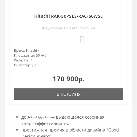
Hitachi RAK-50PSES/RAC-50WSE
Код товара: Серия S-Premium
0
Бренд:
Hitachi
Площадь:
до 50 м²
Wi-Fi:
Нет
Инвертор:
Да
170 900р.
В КОРЗИНУ
до A+++/A+++ — выдающаяся сезонная
энергоэффективность;
престижная премия в области дизайна "Good
Design Award"