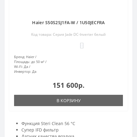
Haier S50S2SJ1FA-W / 1U50JECFRA
Код товара: Серия Jade DC-Inverter белый
0
Бренд:
Haier
Площадь:
до 50 м²
Wi-Fi:
Да
Инвертор:
Да
151 600р.
В КОРЗИНУ
Функция Steri Clean 56 °C
Супер IFD фильтр
Датчик качества воздуха