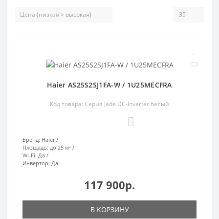
Haier AS25S2SJ1FA-W / 1U25MECFRA
Код товара: Серия Jade DC-Inverter белый
0
Бренд:
Haier
Площадь:
до 25 м²
Wi-Fi:
Да
Инвертор:
Да
117 900р.
В КОРЗИНУ