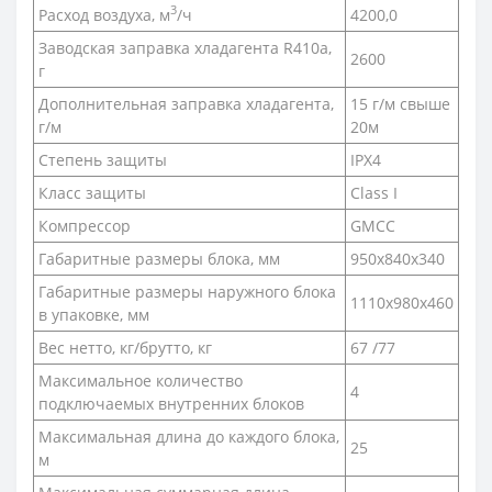
3
Расход воздуха, м
/ч
4200,0
Заводская заправка хладагента R410a,
2600
г
Дополнительная заправка хладагента,
15 г/м свыше
г/м
20м
Степень защиты
IPX4
Класс защиты
Class I
Компрессор
GMCC
Габаритные размеры блока, мм
950x840x340
Габаритные размеры наружного блока
1110x980x460
в упаковке, мм
Вес нетто, кг/брутто, кг
67 /77
Максимальное количество
4
подключаемых внутренних блоков
Максимальная длина до каждого блока,
25
м