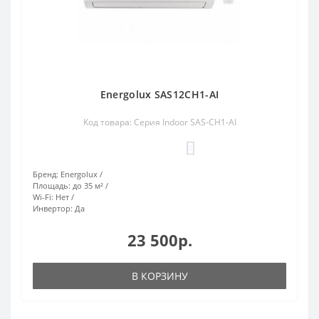
Energolux SAS12CH1-AI
Код товара: Серия Indoor SAS-CH1-AI
0
Бренд:
Energolux
Площадь:
до 35 м²
Wi-Fi:
Нет
Инвертор:
Да
23 500р.
В КОРЗИНУ