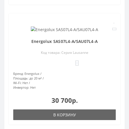
Energolux SAS07L4-A/SAU07L4-A
Код товара: Серия Lausanne
0
Бренд:
Energolux
Площадь:
до 20 м²
Wi-Fi:
Нет
Инвертор:
Нет
30 700р.
В КОРЗИНУ