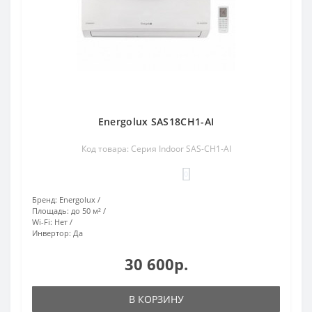
Energolux SAS18CH1-AI
Код товара: Серия Indoor SAS-CH1-AI
0
Бренд:
Energolux
Площадь:
до 50 м²
Wi-Fi:
Нет
Инвертор:
Да
30 600р.
В КОРЗИНУ