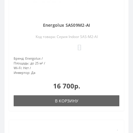
Energolux SAS09M2-AI
Код товара: Серия Indoor SAS-M2-AI
0
Бренд:
Energolux
Площадь:
до 25 м²
Wi-Fi:
Нет
Инвертор:
Да
16 700р.
В КОРЗИНУ