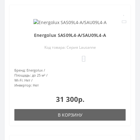
Energolux SAS09L4-A/SAU09L4-A
Код товара: Серия Lausanne
0
Бренд:
Energolux
Площадь:
до 25 м²
Wi-Fi:
Нет
Инвертор:
Нет
31 300р.
В КОРЗИНУ