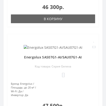
46 300р.
В КОРЗИНУ
Energolux SAS07G1-AI/SAU07G1-AI
Код товара: Серия Geneva
0
Бренд:
Energolux
Площадь:
до 20 м²
Wi-Fi:
Да
Инвертор:
Да
47 500р.