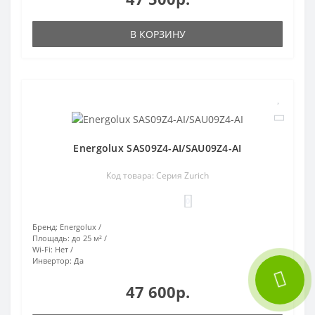
В КОРЗИНУ
Energolux SAS09Z4-AI/SAU09Z4-AI
Код товара: Серия Zurich
0
Бренд:
Energolux
Площадь:
до 25 м²
Wi-Fi:
Нет
Инвертор:
Да
47 600р.