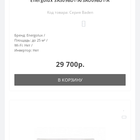
Energolux SAS09BD1-A/SAU09BD1-A
Код товара: Серия Baden
0
Бренд:
Energolux
Площадь:
до 25 м²
Wi-Fi:
Нет
Инвертор:
Нет
29 700р.
В КОРЗИНУ