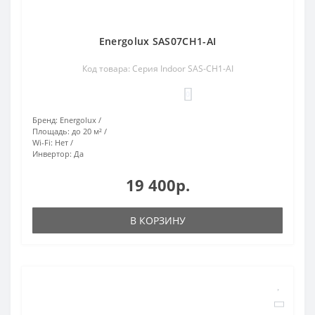
Energolux SAS07CH1-AI
Код товара: Серия Indoor SAS-CH1-AI
0
Бренд:
Energolux
Площадь:
до 20 м²
Wi-Fi:
Нет
Инвертор:
Да
19 400р.
В КОРЗИНУ