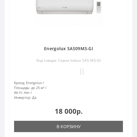
Energolux SAS09M3-GI
Код товара: Серия Indoor SAS-M3-GI
0
Бренд:
Energolux
Площадь:
до 25 м²
Wi-Fi:
Нет
Инвертор:
Да
18 000р.
В КОРЗИНУ