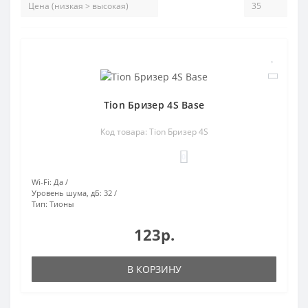
Tion Бризер 4S Base
Код товара: Tion Бризер 4S
0
Wi-Fi:
Да
Уровень шума, дБ:
32
Тип:
Тионы
123р.
В КОРЗИНУ