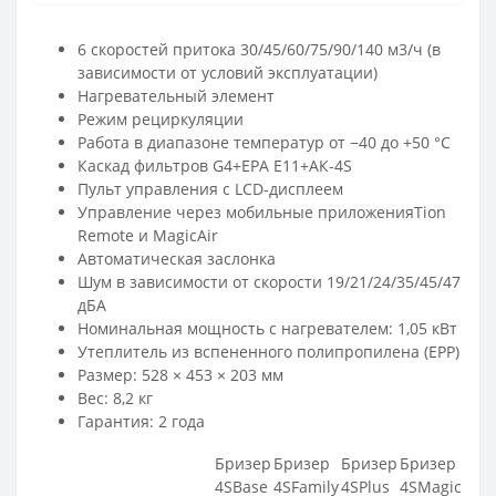
6 скоростей притока 30/45/60/75/90/140 м3/ч (в
зависимости от условий эксплуатации)
Нагревательный элемент
Режим рециркуляции
Работа в диапазоне температур от −40 до +50 °С
Каскад фильтров G4+EPA E11+АК-4S
Пульт управления с LCD-дисплеем
Управление через мобильные приложенияTion
Remote и MagicAir
Автоматическая заслонка
Шум в зависимости от скорости 19/21/24/35/45/47
дБА
Номинальная мощность с нагревателем: 1,05 кВт
Утеплитель из вспененного полипропилена (EPP)
Размер: 528 × 453 × 203 мм
Вес: 8,2 кг
Гарантия: 2 года
Бризер
Бризер
Бризер
Бризер
4SBase
4SFamily
4SPlus
4SMagic