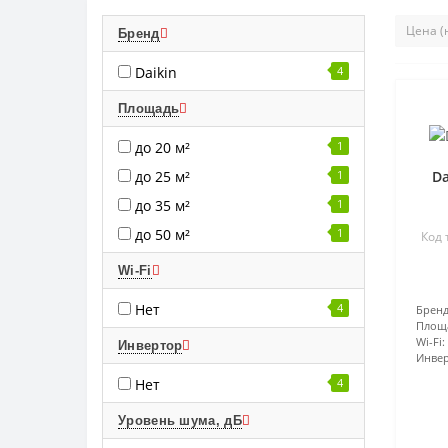
Бренд
Daikin
4
Площадь
до 20 м²
1
Da
до 25 м²
1
до 35 м²
1
до 50 м²
1
Код 
Wi-Fi
Нет
4
Бренд
Площ
Wi-Fi:
Инвертор
Инвер
Нет
4
Уровень шума, дБ