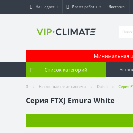
Наш адрес
Время работы
Доставка
Минимальная це
Список категорий
Устан
Настенные сплит-системы
Daikin
Серия F
Серия FTXJ Emura White