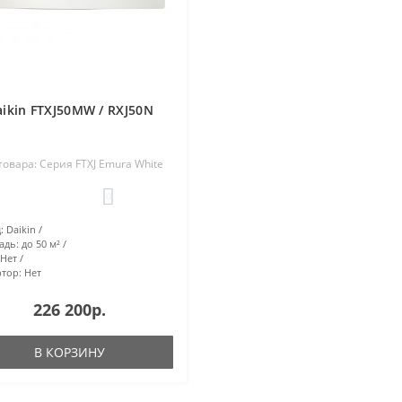
aikin FTXJ50MW / RXJ50N
товара: Серия FTXJ Emura White
0
:
Daikin
адь:
до 50 м²
Нет
тор:
Нет
226 200р.
В КОРЗИНУ