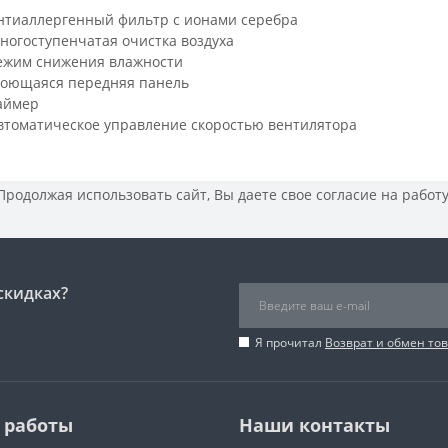
нтиаллергенный фильтр с ионами серебра
ногоступенчатая очистка воздуха
ежим снижения влажности
оющаяся передняя панель
аймер
втоматическое управление скоростью вентилятора
 Продолжая использовать сайт, Вы даете свое
согласие на работ
скидках?
Я прочитал
Возврат и обмен то
 работы
Наши контакты