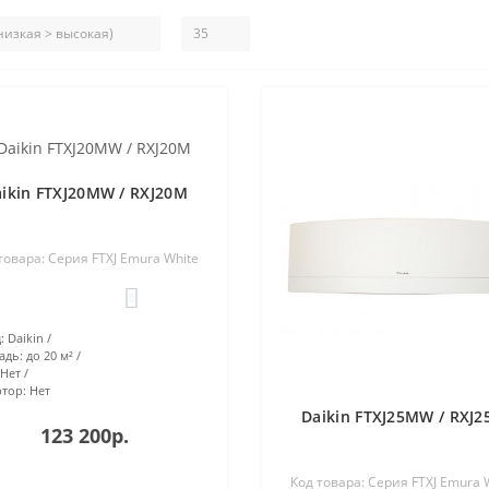
ikin FTXJ20MW / RXJ20M
товара: Серия FTXJ Emura White
0
:
Daikin
адь:
до 20 м²
Нет
тор:
Нет
Daikin FTXJ25MW / RXJ
123 200р.
Код товара: Серия FTXJ Emura 