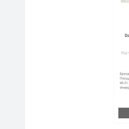
D
Код 
Бренд
Площ
Wi-Fi:
Инвер