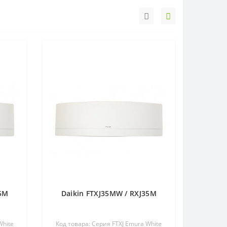
25M
Daikin FTXJ35MW / RXJ35M
White
Код товара: Серия FTXJ Emura White