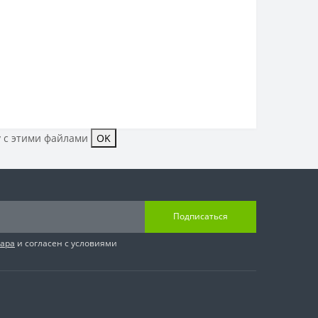
у с этими файлами
OK
Подписаться
вара
и согласен с условиями