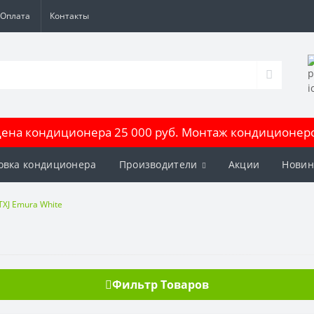
Оплата
Контакты
на кондиционера 25 000 руб. Монтаж кондиционеров
овка кондиционера
Производители
Акции
Новин
TXJ Emura White
Фильтр Товаров