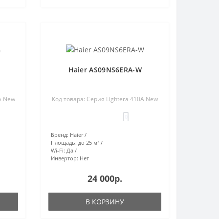
Haier AS09NS6ERA-W
A New
Код товара: Серия Lightera 410A New
0
Бренд:
Haier
Площадь:
до 25 м²
Wi-Fi:
Да
Инвертор:
Нет
24 000р.
В КОРЗИНУ