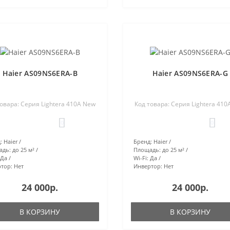
Haier AS09NS6ERA-B
Haier AS09NS6ERA-G
товара: Серия Lightera 410A New
Код товара: Серия Lightera 410
0
0
:
Haier
Бренд:
Haier
адь:
до 25 м²
Площадь:
до 25 м²
Да
Wi-Fi:
Да
тор:
Нет
Инвертор:
Нет
24 000р.
24 000р.
В КОРЗИНУ
В КОРЗИНУ