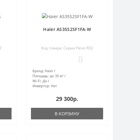
Haier AS35S2SF1FA-W
2
Код товара: Серия Flexis R32
0
Бренд:
Haier
Площадь:
до 35 м²
Wi-Fi:
Да
Инвертор:
Нет
29 300р.
В КОРЗИНУ