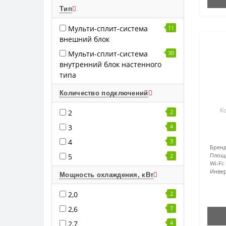
Тип
Мульти-сплит-система
11
внешний блок
Мульти-сплит-система
30
внутренний блок настенного
типа
Количество подключений
К
2
2
3
4
4
3
Бренд
Площ
5
2
Wi-Fi:
Инвер
Мощность охлаждения, кВт
2,0
2
2,6
7
2,7
4