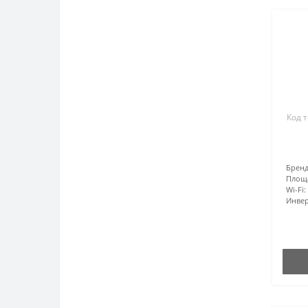
Код 
Бренд
Площ
Wi-Fi:
Инвер