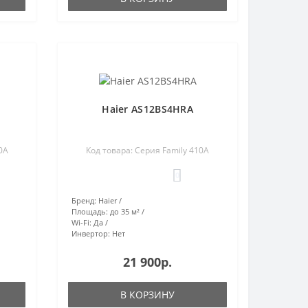
Haier AS12BS4HRA
0A
Код товара: Серия Family 410A
0
Бренд:
Haier
Площадь:
до 35 м²
Wi-Fi:
Да
Инвертор:
Нет
21 900р.
В КОРЗИНУ