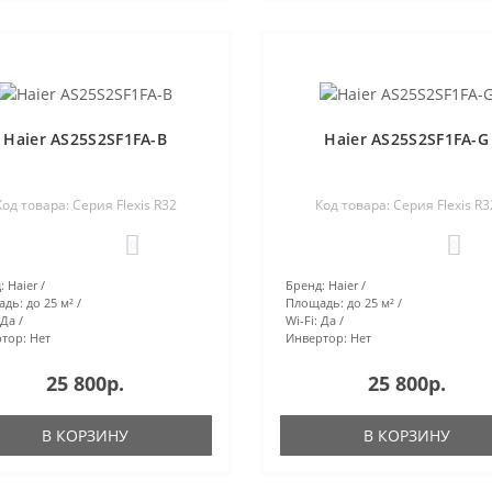
Haier AS25S2SF1FA-B
Haier AS25S2SF1FA-G
Код товара: Серия Flexis R32
Код товара: Серия Flexis R3
0
0
:
Haier
Бренд:
Haier
адь:
до 25 м²
Площадь:
до 25 м²
Да
Wi-Fi:
Да
тор:
Нет
Инвертор:
Нет
25 800р.
25 800р.
В КОРЗИНУ
В КОРЗИНУ