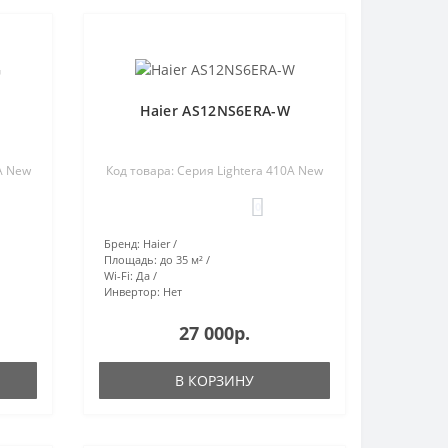
Haier AS12NS6ERA-W
A New
Код товара: Серия Lightera 410A New
0
Бренд:
Haier
Площадь:
до 35 м²
Wi-Fi:
Да
Инвертор:
Нет
27 000р.
В КОРЗИНУ