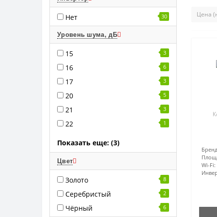
Нет
30
Уровень шума, дБ
15
3
16
6
17
3
20
5
21
3
К
22
1
Показать еще: (3)
Бренд
Площ
Цвет
Wi-Fi:
Инвер
Золото
8
Серебристый
2
Чёрный
6