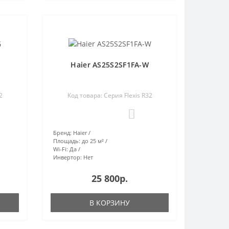
Haier AS25S2SF1FA-W
2
Код товара: Серия Flexis R32
0
Бренд:
Haier
Площадь:
до 25 м²
Wi-Fi:
Да
Инвертор:
Нет
25 800р.
В КОРЗИНУ