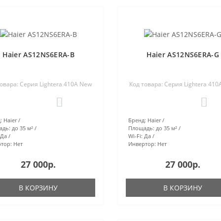
Haier AS12NS6ERA-B
Haier AS12NS6ERA-G
товара: Серия Lightera 410A New
Код товара: Серия Lightera 410
0
0
:
Haier
Бренд:
Haier
адь:
до 35 м²
Площадь:
до 35 м²
Да
Wi-Fi:
Да
тор:
Нет
Инвертор:
Нет
27 000р.
27 000р.
В КОРЗИНУ
В КОРЗИНУ