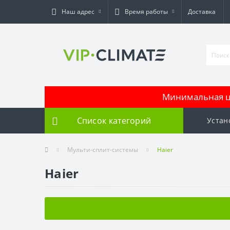
Наш адрес
Время работы
Доставка
Минимальная це
Список категорий
Устан
Мульти-сплит-системы
Haier
Haier