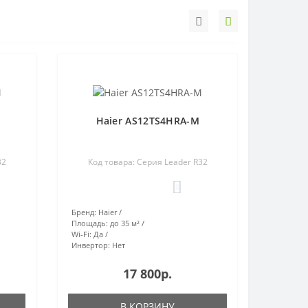
Haier AS12TS4HRA-M
32
Код товара: Серия Leader R32
0
Бренд:
Haier
Площадь:
до 35 м²
Wi-Fi:
Да
Инвертор:
Нет
17 800р.
В КОРЗИНУ