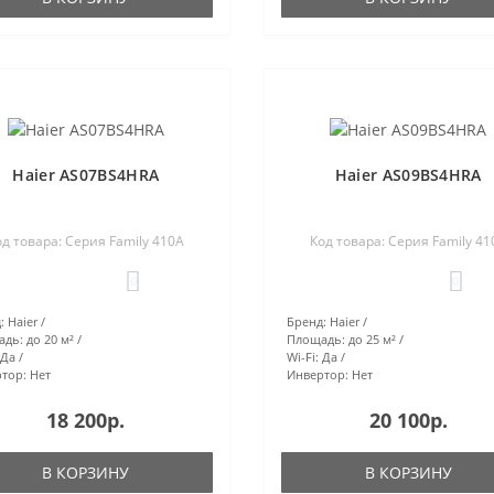
Haier AS07BS4HRA
Haier AS09BS4HRA
од товара: Серия Family 410A
Код товара: Серия Family 41
0
0
:
Haier
Бренд:
Haier
адь:
до 20 м²
Площадь:
до 25 м²
Да
Wi-Fi:
Да
тор:
Нет
Инвертор:
Нет
18 200р.
20 100р.
В КОРЗИНУ
В КОРЗИНУ