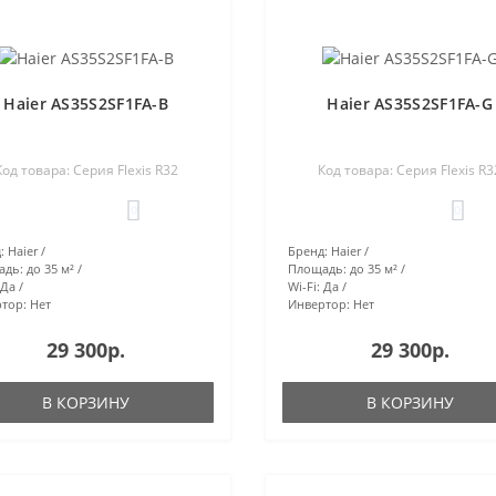
Haier AS35S2SF1FA-B
Haier AS35S2SF1FA-G
Код товара: Серия Flexis R32
Код товара: Серия Flexis R3
0
0
:
Haier
Бренд:
Haier
адь:
до 35 м²
Площадь:
до 35 м²
Да
Wi-Fi:
Да
тор:
Нет
Инвертор:
Нет
29 300р.
29 300р.
В КОРЗИНУ
В КОРЗИНУ