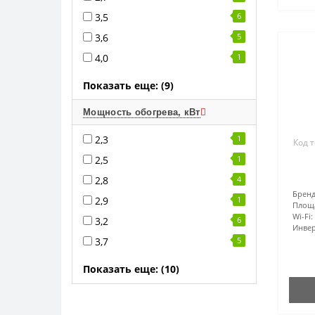
3,5
6
3,6
5
4,0
1
Показать еще: (9)
Мощность обогрева, кВт
2,3
1
Код 
2,5
1
2,8
4
Бренд
2,9
1
Площ
Wi-Fi:
3,2
6
Инвер
3,7
5
Показать еще: (10)