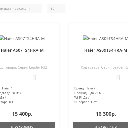
Haier AS07TS4HRA-M
Haier AS09TS4HRA-M
од товара: Серия Leader R32
Код товара: Серия Leader R
0
0
:
Haier
Бренд:
Haier
адь:
до 20 м²
Площадь:
до 25 м²
Да
Wi-Fi:
Да
тор:
Нет
Инвертор:
Нет
15 400р.
16 300р.
В КОРЗИНУ
В КОРЗИНУ