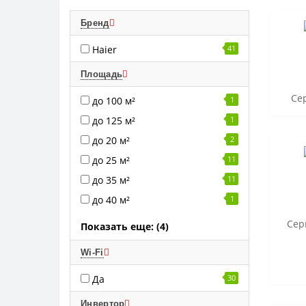
Бренд
Haier
41
Площадь
Се
до 100 м²
1
до 125 м²
1
до 20 м²
2
до 25 м²
11
до 35 м²
11
до 40 м²
1
Сер
Показать еще: (4)
Wi-Fi
Да
30
Инвертор