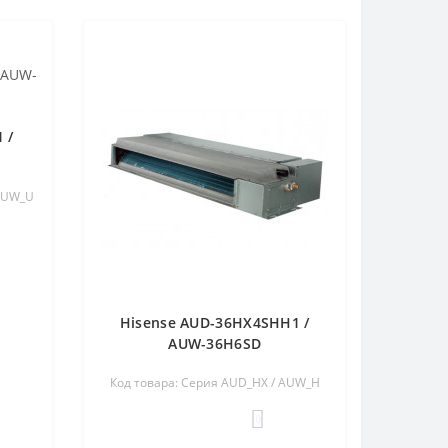
 /
 AUW_U
Hisense AUD-36HX4SHH1 /
AUW-36H6SD
Код товара: Серия AUD_HX / AUW_H
0