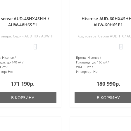
isense AUD-48HX4SHH /
Hisense AUD-60HX4SHH
AUW-48H6SE1
AUW-60H6SP1
товара: Серия AUD_HX / AUW_H
Код товара: Серия AUD_HX / 
0
0
:
Hisense
Бренд:
Hisense
адь:
до 140 м²
Площадь:
до 160 м²
Нет
Wi-Fi:
Нет
тор:
Нет
Инвертор:
Нет
171 190р.
180 990р.
В КОРЗИНУ
В КОРЗИНУ