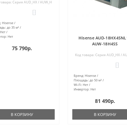
товара: Серия AUD_HX / AUW_H
0
:
Hisense
адь:
до 35 м²
Нет
тор:
Нет
Hisense AUD-18HX4SNL1
AUW-18H4SS
75 790р.
Код товара: Серия AUD_HX / 
0
Бренд:
Hisense
Площадь:
до 50 м²
Wi-Fi:
Нет
Инвертор:
Нет
81 490р.
В КОРЗИНУ
В КОРЗИНУ