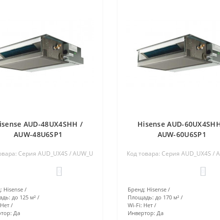
isense AUD-48UX4SHH /
Hisense AUD-60UX4SHH
AUW-48U6SP1
AUW-60U6SP1
овара: Серия AUD_UX4S / AUW_U
Код товара: Серия AUD_UX4S /
0
0
:
Hisense
Бренд:
Hisense
адь:
до 125 м²
Площадь:
до 170 м²
Нет
Wi-Fi:
Нет
тор:
Да
Инвертор:
Да