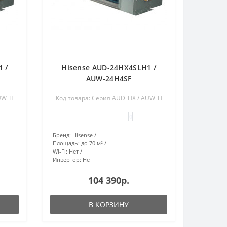
 /
Hisense AUD-24HX4SLH1 /
AUW-24H4SF
AUW_H
Код товара: Серия AUD_HX / AUW_H
0
Бренд:
Hisense
Площадь:
до 70 м²
Wi-Fi:
Нет
Инвертор:
Нет
104 390р.
В КОРЗИНУ