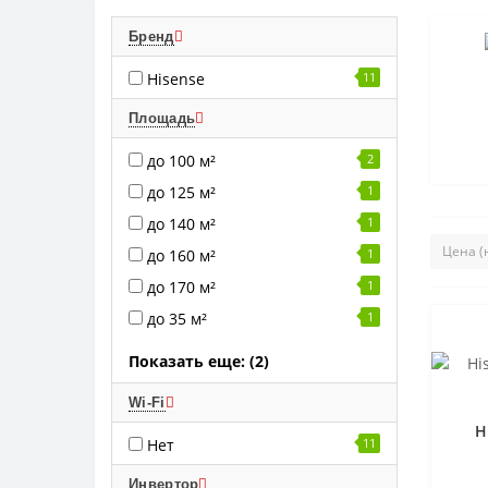
Бренд
Hisense
11
Площадь
до 100 м²
2
до 125 м²
1
до 140 м²
1
до 160 м²
1
до 170 м²
1
до 35 м²
1
Показать еще: (2)
Wi-Fi
H
Нет
11
Инвертор