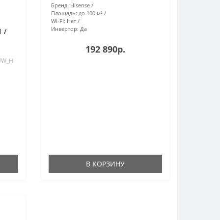
Бренд:
Hisense
Площадь:
до 100 м²
Wi-Fi:
Нет
Инвертор:
Да
 /
192 890р.
AUW_H
В КОРЗИНУ