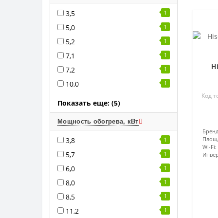
3,5
1
5,0
1
5,2
1
7,1
1
H
7,2
1
10,0
1
Код т
Показать еще: (5)
Мощность обогрева, кВт
Бренд
Площ
3,8
1
Wi-Fi:
5,7
1
Инвер
6,0
1
8,0
1
8,5
1
11,2
1