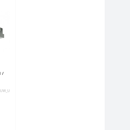
 /
 AUW_U