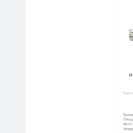
H
Код т
Бренд
Площ
Wi-Fi:
Инвер