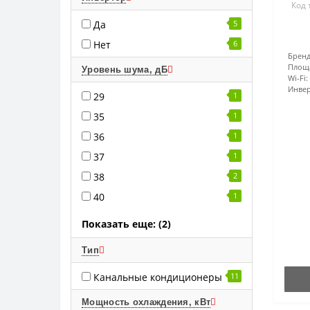
Код 
Да
5
Нет
6
Бренд
Площ
Уровень шума, дБ
Wi-Fi:
Инвер
29
1
35
1
36
1
37
1
38
2
40
1
Показать еще: (2)
Тип
Канальные кондиционеры
11
Мощность охлаждения, кВт