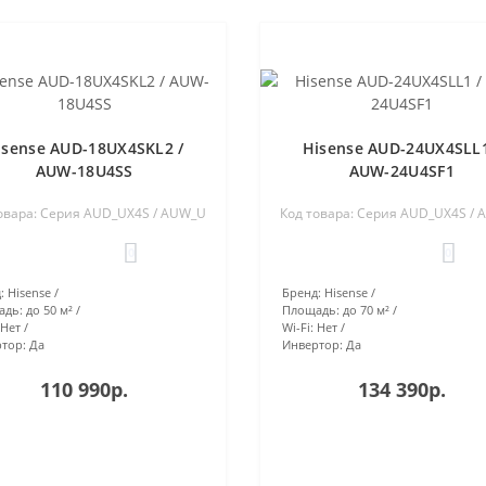
isense AUD-18UX4SKL2 /
Hisense AUD-24UX4SLL1
AUW-18U4SS
AUW-24U4SF1
овара: Серия AUD_UX4S / AUW_U
Код товара: Серия AUD_UX4S /
0
0
:
Hisense
Бренд:
Hisense
адь:
до 50 м²
Площадь:
до 70 м²
Нет
Wi-Fi:
Нет
тор:
Да
Инвертор:
Да
110 990р.
134 390р.