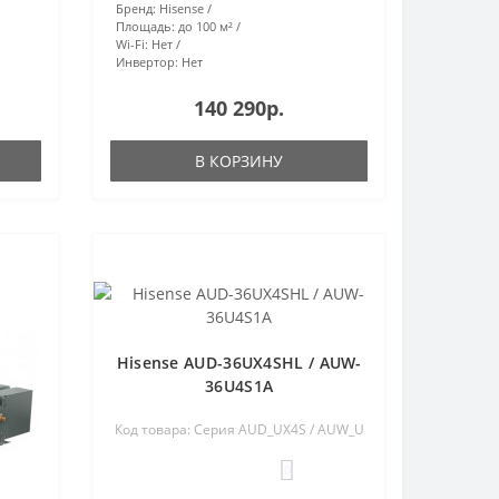
Бренд:
Hisense
Площадь:
до 100 м²
Wi-Fi:
Нет
Инвертор:
Нет
140 290р.
В КОРЗИНУ
Hisense AUD-36UX4SHL / AUW-
36U4S1A
Код товара: Серия AUD_UX4S / AUW_U
0