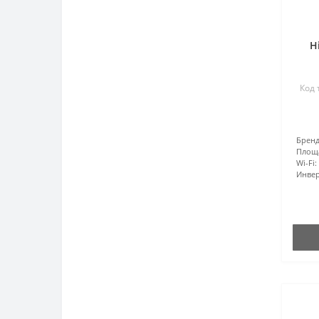
H
Код 
Бренд
Площ
Wi-Fi:
Инвер