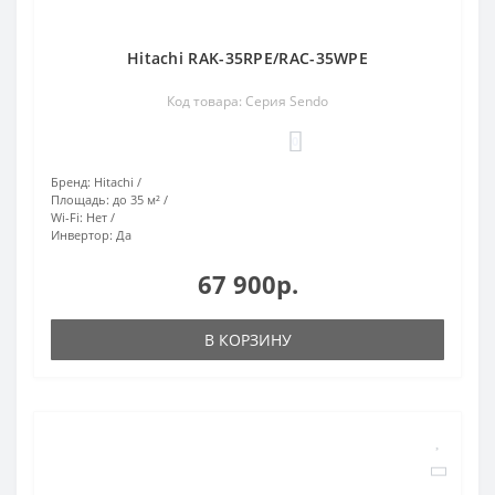
Hitachi RAK-35RPE/RAC-35WPE
Код товара: Серия Sendo
0
Бренд:
Hitachi
Площадь:
до 35 м²
Wi-Fi:
Нет
Инвертор:
Да
67 900р.
В КОРЗИНУ