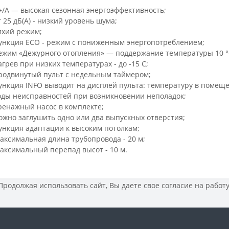
+/A — высокая сезонная энергоэффективность;
т 25 дБ(А) - низкий уровень шума;
ихий режим;
ункция ECO - режим с пониженным энергопотреблением;
ежим «Дежурного отопления» — поддержание температуры 10 °
агрев при низких температурах - до -15 С;
родвинутый пульт с недельным таймером;
ункция INFO выводит на дисплей пульта: температуру в помеще
оды неисправностей при возникновении неполадок;
ренажный насос в комплекте;
ожно заглушить одно или два выпускных отверстия;
ункция адаптации к высоким потолкам;
аксимальная длина трубопровода - 20 м;
аксимальный перепад высот - 10 м.
 Продолжая использовать сайт, Вы даете свое
согласие на работ