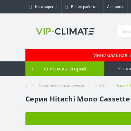
Наш адрес
Время работы
Доставка
Минимальная це
Список категорий
Устан
Кассетные кондиционеры
Hitachi
Серия H
Серия Hitachi Mono Cassette