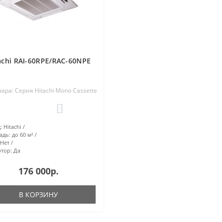
achi RAI-60RPE/RAC-60NPE
вара: Серия Hitachi Mono Cassette
0
:
Hitachi
адь:
до 60 м²
Нет
тор:
Да
176 000р.
В КОРЗИНУ