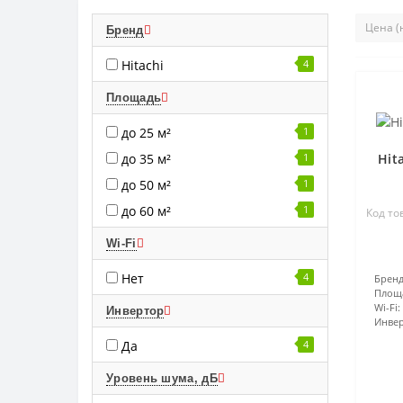
Бренд
Hitachi
4
Площадь
до 25 м²
1
Hit
до 35 м²
1
до 50 м²
1
до 60 м²
1
Код то
Wi-Fi
Нет
4
Бренд
Площ
Wi-Fi:
Инвертор
Инвер
Да
4
Уровень шума, дБ