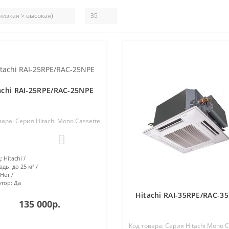
achi RAI-25RPE/RAC-25NPE
вара: Серия Hitachi Mono Cassette
0
:
Hitachi
адь:
до 25 м²
Нет
тор:
Да
Hitachi RAI-35RPE/RAC-3
135 000р.
Код товара: Серия Hitachi Mono C