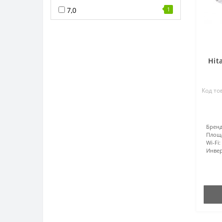
7,0
1
Hit
Код то
Бренд
Площ
Wi-Fi:
Инвер