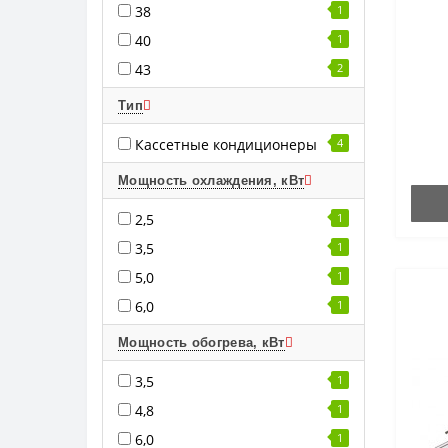
38
1
40
1
43
2
Тип
Кассетные кондиционеры
4
Мощность охлаждения, кВт
2,5
1
3,5
1
5,0
1
6,0
1
Мощность обогрева, кВт
3,5
1
4,8
1
6,0
1