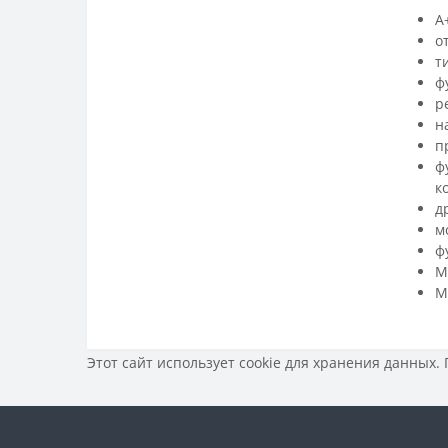
A
о
т
ф
р
н
п
ф
к
д
м
ф
М
М
Этот сайт использует cookie для хранения данных.