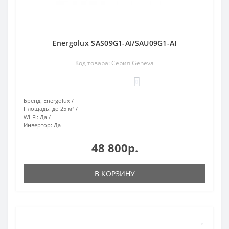
Energolux SAS09G1-AI/SAU09G1-AI
Код товара: Серия Geneva
0
Бренд:
Energolux
Площадь:
до 25 м²
Wi-Fi:
Да
Инвертор:
Да
48 800р.
В КОРЗИНУ