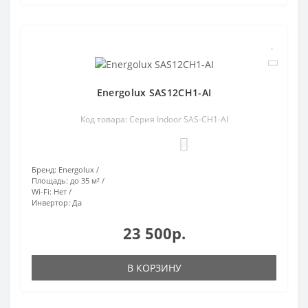
Energolux SAS12CH1-AI
Код товара: Серия Indoor SAS-CH1-AI
0
Бренд:
Energolux
Площадь:
до 35 м²
Wi-Fi:
Нет
Инвертор:
Да
23 500р.
В КОРЗИНУ