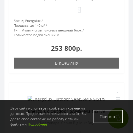
0
Бренд:
Energolux
Площадь:
до 140 м²
Тип:
Мульти-сплит-система внешний блок
Количество подключений:
8
253 800р.
В КОРЗИНУ
Этот сайт использует cookie для хранения
Energolux Outdoor SAM56M3-GIS1/9
данных. Продолжая использовать сайт, Вы
Принять
даете свое согласие на работу с этими
Код товара: Серия Big MultiBig
файлами
Подробнее