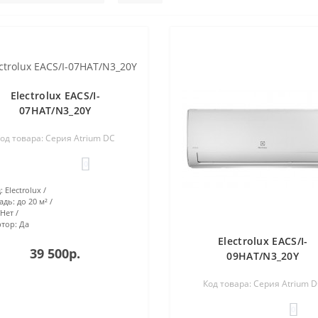
Electrolux EACS/I-
07HAT/N3_20Y
од товара: Серия Atrium DC
0
:
Electrolux
адь:
до 20 м²
Нет
тор:
Да
Electrolux EACS/I-
39 500р.
09HAT/N3_20Y
Код товара: Серия Atrium 
0