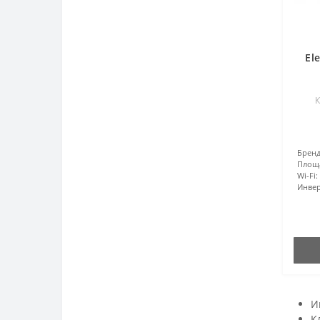
El
К
Бренд
Площ
Wi-Fi:
Инвер
И
К