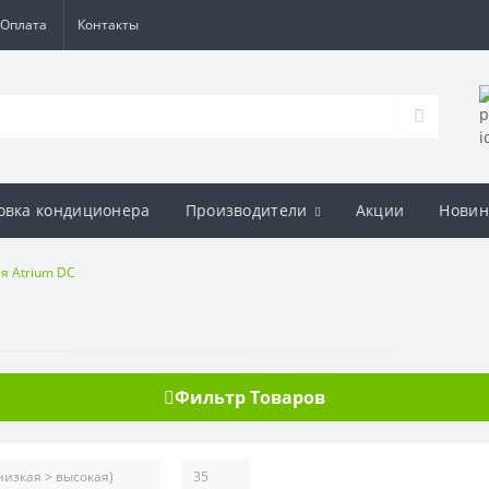
Оплата
Контакты
овка кондиционера
Производители
Акции
Новин
я Atrium DC
Фильтр Товаров