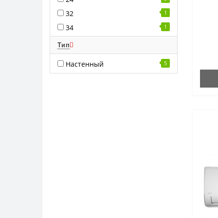
32
1
34
1
Тип
Настенный
5