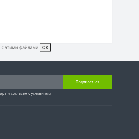
у с этими файлами
OK
Подписаться
вара
и согласен с условиями