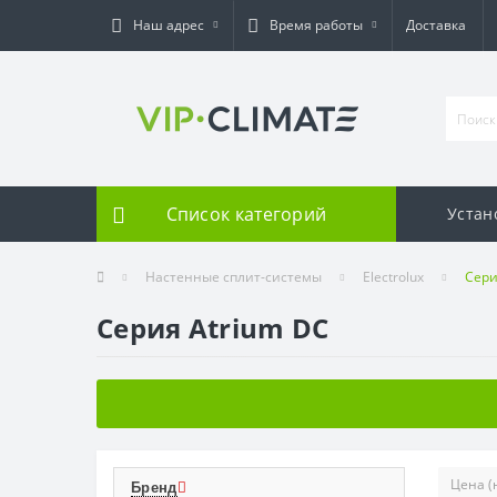
Наш адрес
Время работы
Доставка
Список категорий
Устан
Настенные сплит-системы
Electrolux
Сери
Серия Atrium DC
Бренд