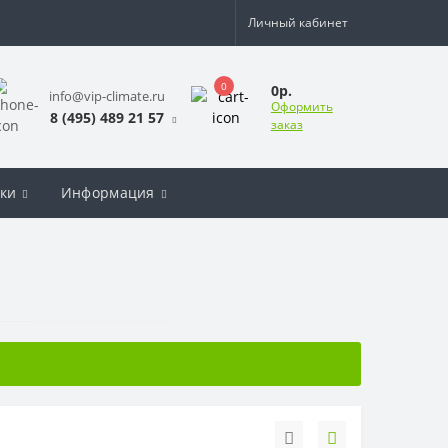
Личный кабинет
0
0р.
info@vip-climate.ru
Оформить
8 (495) 489 21 57
заказ
ки
Информация