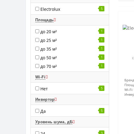
Electrolux
5
Площадь
до 20 м²
1
до 25 м²
1
до 35 м²
1
до 50 м²
1
К
до 70 м²
1
Wi-Fi
Бренд
Площ
Нет
5
Wi-Fi:
Инвер
Инвертор
Да
5
Уровень шума, дБ
24
3