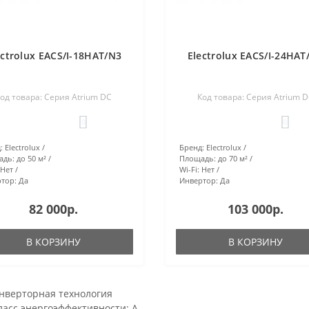
ectrolux EACS/I-18HAT/N3
Electrolux EACS/I-24HAT
од товара: Серия Atrium DC
Код товара: Серия Atrium 
0
0
:
Electrolux
Бренд:
Electrolux
адь:
до 50 м²
Площадь:
до 70 м²
Нет
Wi-Fi:
Нет
тор:
Да
Инвертор:
Да
82 000р.
103 000р.
В КОРЗИНУ
В КОРЗИНУ
нверторная технология
ласс энергоэффективности: A