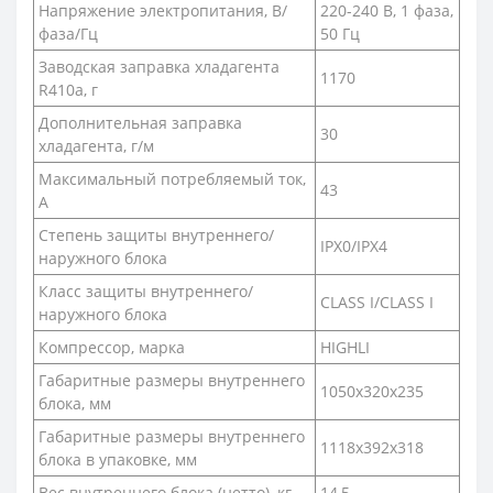
Напряжение электропитания, В/
220-240 В, 1 фаза,
фаза/Гц
50 Гц
Заводская заправка хладагента
1170
R410a, г
Дополнительная заправка
30
хладагента, г/м
Максимальный потребляемый ток,
43
А
Степень защиты внутреннего/
IPX0/IPX4
наружного блока
Класс защиты внутреннего/
CLASS I/CLASS I
наружного блока
Компрессор, марка
HIGHLI
Габаритные размеры внутреннего
1050x320x235
блока, мм
Габаритные размеры внутреннего
1118x392x318
блока в упаковке, мм
Вес внутреннего блока (нетто), кг
14,5