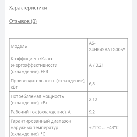
Характеристики
Отзывов (0)
AS-
Модель
24HR4SBATG005*
Коэффициент/Класс
энергоэффективности
А / 3,21
(охлаждение), EER
Производительность (охлаждение),
6,8
кВт
Потребляемая мощность
2,12
(охлаждение), кВт
Рабочий ток (охлаждение), А
9,2
Гарантированный диапазон
наружных температур
+21°C … +43°С
(охлаждение), °С