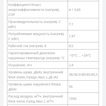
Коэффициент/Класс
энергоэффективности (нагрев),
А / 3,60
COP
Производительность (нагрев), С
7,1
(кВт)
Потребляемая мощность (нагрев),
1,97
С (кВт)
Рабочий ток (нагрев), А
8,5
Гарантированный диапазон
-10°C … +24°C
наружных температур (нагрев), °С
Осушение, л/ч
2,4
Уровень шума, дБ(A), внутренний
36/36,5/40/45/45,5
блок (низк./средн./выс.), дБ (А)
Уровень шума наружного блока,
56
дБ(A)
3
Расход воздуха, м
/ч, внутренний
1050
3
блок (низк./сред./выс.), м
/ч