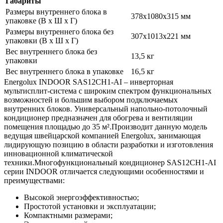
Габариты
Размеры внутреннего блока в
378х1080x315 мм
упаковке (В х Ш х Г)
Размеры внутреннего блока без
307x1013x221 мм
упаковки (В х Ш х Г)
Вес внутреннего блока без
13,5 кг
упаковки
Вес внутреннего блока в упаковке
16,5 кг
Energolux INDOOR SAS12CH1-AI – инверторная
мультисплит-система с широким спектром функциональных
возможностей и большим выбором подключаемых
внутренних блоков. Универсальный напольно-потолочный
кондиционер предназначен для обогрева и вентиляции
помещения площадью до 35 м².Производит данную модель
ведущая швейцарской компанией Energolux, занимающая
лидирующую позицию в области разработки и изготовления
инновационной климатической
техники.Многофункциональный кондиционер SAS12CH1-AI
серии INDOOR отличается следующими особенностями и
преимуществами:
Высокой энергоэффективностью;
Простотой установки и эксплуатации;
Компактными размерами;