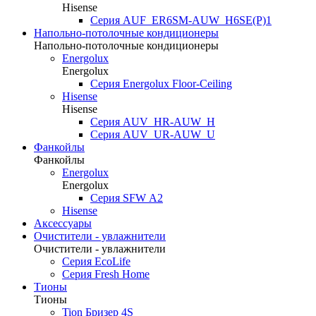
Hisense
Серия AUF_ER6SM-AUW_H6SE(P)1
Напольно-потолочные кондиционеры
Напольно-потолочные кондиционеры
Energolux
Energolux
Серия Energolux Floor-Ceiling
Hisense
Hisense
Серия AUV_HR-AUW_H
Серия AUV_UR-AUW_U
Фанкойлы
Фанкойлы
Energolux
Energolux
Cерия SFW А2
Hisense
Аксессуары
Очистители - увлажнители
Очистители - увлажнители
Серия EcoLife
Серия Fresh Home
Тионы
Тионы
Tion Бризер 4S