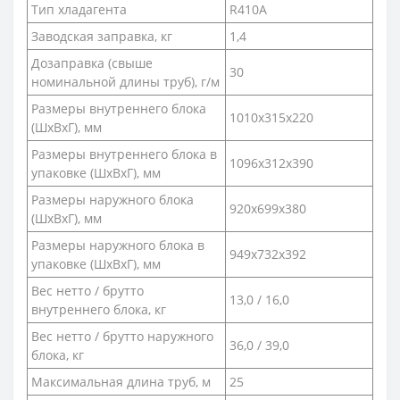
Тип хладагента
R410A
Заводская заправка, кг
1,4
Дозаправка (свыше
30
номинальной длины труб), г/м
Размеры внутреннего блока
1010x315x220
(ШхВхГ), мм
Размеры внутреннего блока в
1096x312x390
упаковке (ШхВхГ), мм
Размеры наружного блока
920x699x380
(ШхВхГ), мм
Размеры наружного блока в
949x732x392
упаковке (ШхВхГ), мм
Вес нетто / брутто
13,0 / 16,0
внутреннего блока, кг
Вес нетто / брутто наружного
36,0 / 39,0
блока, кг
Максимальная длина труб, м
25