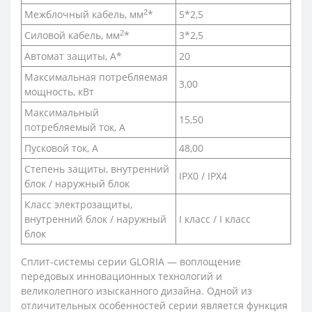
2
Межблочный кабель, мм
*
5*2,5
2
Силовой кабель, мм
*
3*2,5
Автомат защиты, А*
20
Максимальная потребляемая
3,00
мощность, кВт
Максимальный
15,50
потребляемый ток, А
Пусковой ток, А
48,00
Степень защиты, внутренний
IPX0 / IPX4
блок / наружный блок
Класс электрозащиты,
внутренний блок / наружный
I класс / I класс
блок
Сплит-системы серии GLORIA — воплощение
передовых инновационных технологий и
великолепного изысканного дизайна. Одной из
отличительных особенностей серии является функция