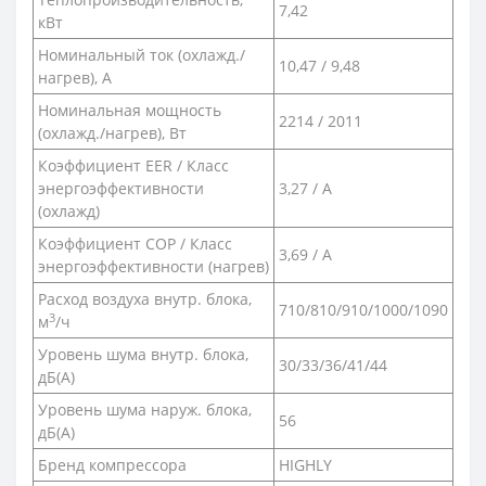
7,42
кВт
Номинальный ток (охлажд./
10,47 / 9,48
нагрев), А
Номинальная мощность
2214 / 2011
(охлажд./нагрев), Вт
Коэффициент EER / Класс
энергоэффективности
3,27 / A
(охлажд)
Коэффициент COP / Класс
3,69 / A
энергоэффективности (нагрев)
Расход воздуха внутр. блока,
710/810/910/1000/1090
3
м
/ч
Уровень шума внутр. блока,
30/33/36/41/44
дБ(А)
Уровень шума наруж. блока,
56
дБ(А)
Бренд компрессора
HIGHLY