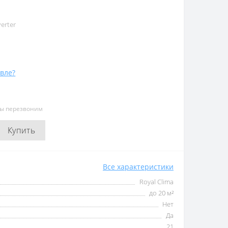
verter
вле?
мы перезвоним
Купить
Все характеристики
Royal Clima
до 20 м²
Нет
Да
21