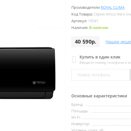
Производители
ROYAL CLIMA
Код Товара:
Серия Attica Nero In
Артикул:
10541
Наличие:
В наличии
40 590р.
Нашли деше
Купить в один клик
Введите номер телефона и 
Основные характеристики
Бренд:
Площадь:
Wi-Fi:
Инвертор:
Уровень шума, дБ: