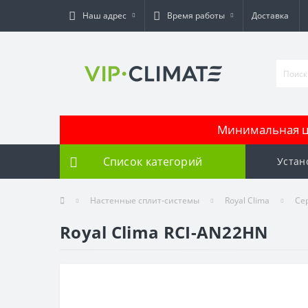
Наш адрес
Время работы
Доставка
Минимальная це
Список категорий
Устан
Настенные сплит-системы
Royal Clima
Сер
Royal Clima RCI-AN22HN