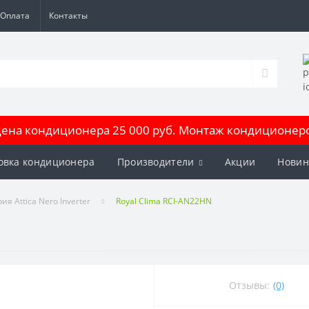
Оплата
Контакты
на кондиционера 25 000 руб. Монтаж кондиционеров
овка кондиционера
Производители
Акции
Новин
ия Attica Nero Inverter
Royal Clima RCI-AN22HN
Отзывы:
(0)