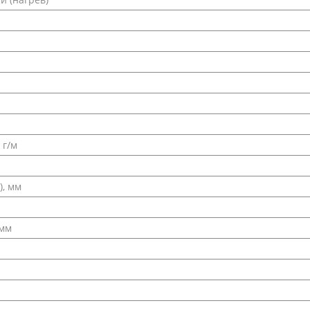
 г/м
), мм
 мм