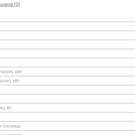
зывов (0)
азон), кВт
зон), кВт
е), Вт
 (охлажд)
и (нагрев)