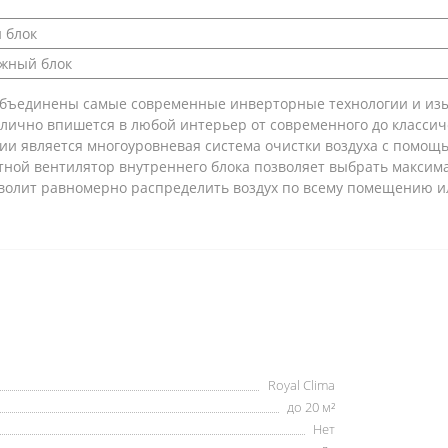
 блок
ужный блок
r объединены самые современные инверторные технологии и из
лично впишется в любой интерьер от современного до классич
 является многоуровневая система очистки воздуха с помощью ф
стной вентилятор внутреннего блока позволяет выбрать макси
зволит равномерно распределить воздух по всему помещению и
Royal Clima
до 20 м²
Нет