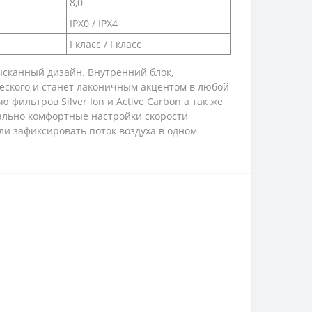
8,0
IPX0 / IPX4
I класс / I класс
ысканный дизайн. Внутренний блок,
еского и станет лаконичным акцентом в любой
ильтров Silver Ion и Active Carbon а так же
мально комфортные настройки скорости
ли зафиксировать поток воздуха в одном