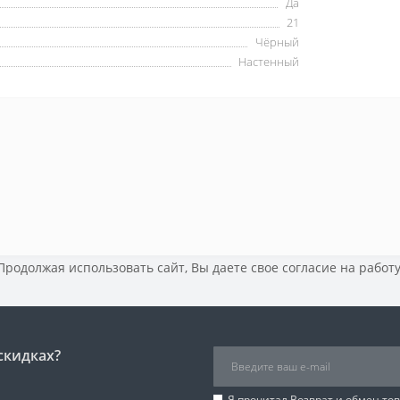
Да
21
Чёрный
Настенный
 Продолжая использовать сайт, Вы даете свое
согласие на работ
скидках?
Я прочитал
Возврат и обмен то