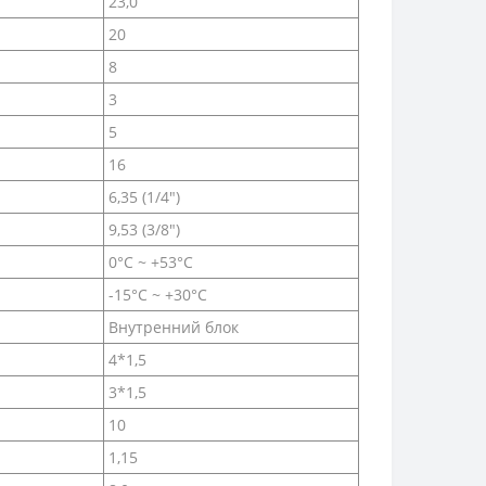
23,0
20
8
3
5
16
6,35 (1/4")
9,53 (3/8")
0°С ~ +53°С
-15°С ~ +30°С
Внутренний блок
4*1,5
3*1,5
10
1,15