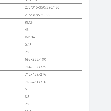
275/315/350/390/430
21/23/28/30/33
RECHI
48
R410A
0,48
20
698x255x190
764x257x325
712x459x276
765x481x310
6,5
8,5
20,5