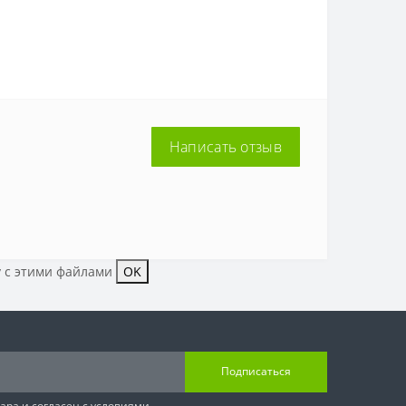
Написать отзыв
у с этими файлами
OK
Подписаться
вара
и согласен с условиями