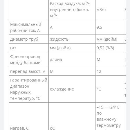
3
Расход воздуха, м
/ч
внутреннего блока,
м3/ч
33
3
м
/ч
Максимальный
А
9,5
рабочий ток, А
Диаметр труб
жидкость
мм (дюйм)
6,3
газ
мм (дюйм)
9,52 (3/8)
Фреонопровод
длина
М
20
между блоками
перепад высот, м
М
12
Гарантированный
–1
диапазон
охлаждение
°С
по
наружных
те
температур, °С
–15 ~ +24°C
по
влажному
термометру
нагрев, С
оС