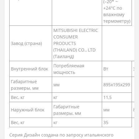
(–20* ~
+24°C по
влажному
термометру)
MITSUBISHI ELECTRIC
CONSUMER
Завод (страна)
PRODUCTS
(THAILAND) CO., LTD
(Таиланд)
Потребляемая
Внутренний блок
Вт
31
мощность
Габаритные
мм
895x195x299
размеры, мм
Вес, кг
кг
11,5
Габаритные
Наружный блок
мм
80
размеры, мм
Вес, кг
кг
35
Серия Дизайн создана по запросу итальянского