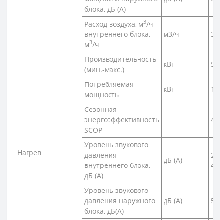
блока, дБ (А)
3
Расход воздуха, м
/ч
внутреннего блока,
м3/ч
34
3
м
/ч
Производительность
кВт
5,4
(мин.-макс.)
Потребляемая
кВт
1,
мощность
Сезонная
энергоэффективность
4,6
SCOP
Уровень звукового
Нагрев
давления
28
дБ (А)
внутреннего блока,
48
дБ (А)
Уровень звукового
давления наружного
дБ (А)
51
блока, дБ(A)