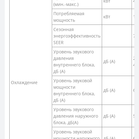
кВт
4,2
(мин.-макс.)
Потребляемая
кВт
1,
мощность
Сезонная
энергоэффективность
7,7
SEER
Уровень звукового
давления
28
дБ (А)
внутреннего блока,
42
дБ (А)
Уровень звуковой
Охлаждение
мощности
дБ (А)
60
внутреннего блока,
дБ (А)
Уровень звукового
давления наружного
дБ (А)
50
блока, дБ(A)
Уровень звуковой
мощности наружного
дБ (А)
62