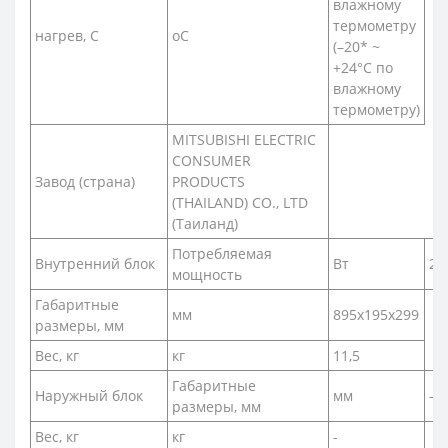
влажному
термометру
нагрев, С
оС
(–20* ~
+24°C по
влажному
термометру)
MITSUBISHI ELECTRIC
CONSUMER
Завод (страна)
PRODUCTS
(THAILAND) CO., LTD
(Таиланд)
Потребляемая
Внутренний блок
Вт
27
мощность
Габаритные
мм
895x195x299
размеры, мм
Вес, кг
кг
11,5
Габаритные
Наружный блок
мм
-
размеры, мм
Вес, кг
кг
-