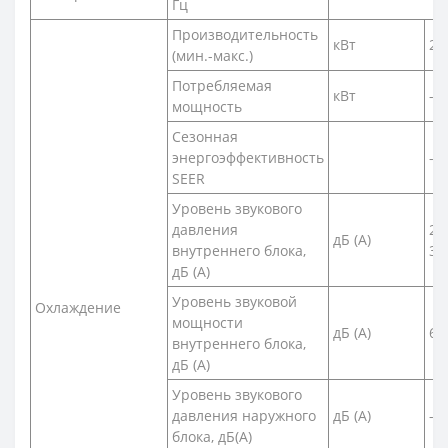
Гц
Производительность
кВт
2,2
(мин.-макс.)
Потребляемая
кВт
-
мощность
Сезонная
энергоэффективность
-
SEER
Уровень звукового
давления
21
дБ (А)
внутреннего блока,
36
дБ (А)
Уровень звуковой
Охлаждение
мощности
дБ (А)
60
внутреннего блока,
дБ (А)
Уровень звукового
давления наружного
дБ (А)
-
блока, дБ(A)