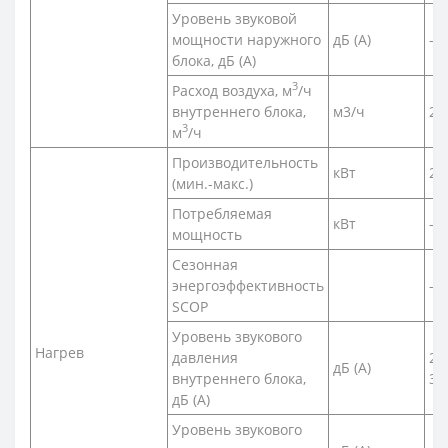
Уровень звуковой
мощности наружного
дБ (А)
-
блока, дБ (А)
3
Расход воздуха, м
/ч
внутреннего блока,
м3/ч
24
3
м
/ч
Производительность
кВт
2,5
(мин.-макс.)
Потребляемая
кВт
-
мощность
Сезонная
энергоэффективность
-
SCOP
Уровень звукового
Нагрев
давления
21
дБ (А)
внутреннего блока,
37
дБ (А)
Уровень звукового