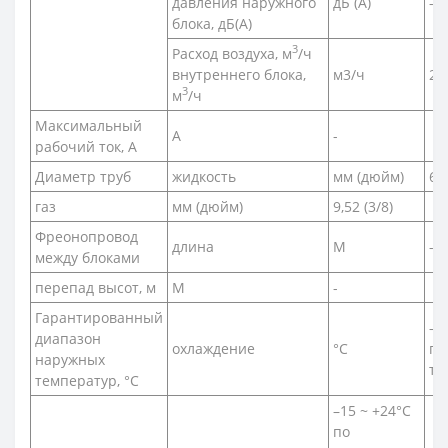
давления наружного
дБ (А)
-
блока, дБ(A)
3
Расход воздуха, м
/ч
внутреннего блока,
м3/ч
24
3
м
/ч
Максимальный
А
-
рабочий ток, А
Диаметр труб
жидкость
мм (дюйм)
6,3
газ
мм (дюйм)
9,52 (3/8)
Фреонопровод
длина
М
-
между блоками
перепад высот, м
М
-
Гарантированный
–1
диапазон
охлаждение
°С
по
наружных
те
температур, °С
–15 ~ +24°C
по