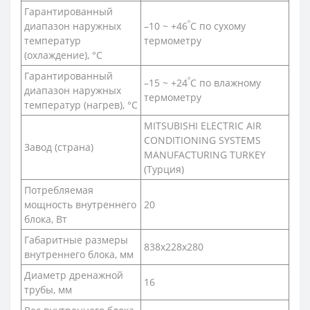
Гарантированный
º
диапазон наружных
–10 ~ +46
C по сухому
температур
термометру
(охлаждение), °С
Гарантированный
º
–15 ~ +24
C по влажному
диапазон наружных
термометру
температур (нагрев), °С
MITSUBISHI ELECTRIC AIR
CONDITIONING SYSTEMS
Завод (страна)
MANUFACTURING TURKEY
(Турция)
Потребляемая
мощность внутреннего
20
блока, Вт
Габаритные размеры
838x228x280
внутреннего блока, мм
Диаметр дренажной
16
трубы, мм