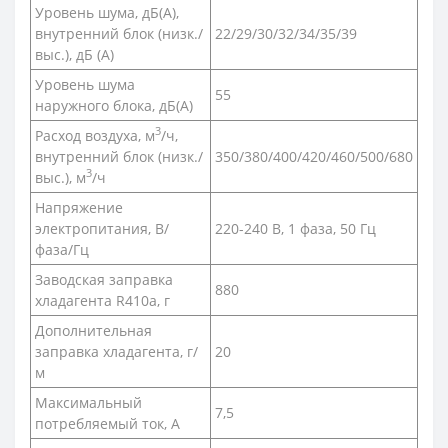
Уровень шума, дБ(A),
внутренний блок (низк./
22/29/30/32/34/35/39
выс.), дБ (А)
Уровень шума
55
наружного блока, дБ(A)
3
Расход воздуха, м
/ч,
внутренний блок (низк./
350/380/400/420/460/500/680
3
выс.), м
/ч
Напряжение
электропитания, В/
220-240 В, 1 фаза, 50 Гц
фаза/Гц
Заводская заправка
880
хладагента R410a, г
Дополнительная
заправка хладагента, г/
20
м
Максимальный
7,5
потребляемый ток, А