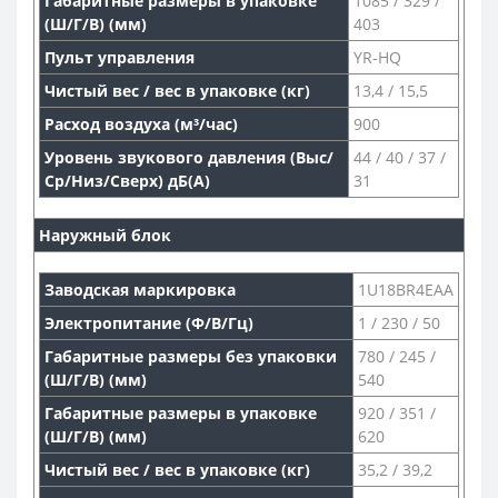
Габаритные размеры в упаковке
1085 / 329 /
(Ш/Г/В) (мм)
403
Пульт управления
YR-HQ
Чистый вес / вес в упаковке (кг)
13,4 / 15,5
Расход воздуха (м³/час)
900
Уровень звукового давления (Выс/
44 / 40 / 37 /
Ср/Низ/Сверх) дБ(А)
31
Наружный блок
Заводская маркировка
1U18BR4EAA
Электропитание (Ф/В/Гц)
1 / 230 / 50
Габаритные размеры без упаковки
780 / 245 /
(Ш/Г/В) (мм)
540
Габаритные размеры в упаковке
920 / 351 /
(Ш/Г/В) (мм)
620
Чистый вес / вес в упаковке (кг)
35,2 / 39,2