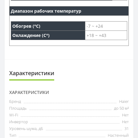
Диапазон рабочих температур
Обогрев (°С)
-7 ~ +24
Охлаждение (С°)
+18 ~ +43
Характеристики
ХАРАКТЕРИСТИКИ
Бренд
Haier
Площадь
до 50 м²
Wi-Fi
Нет
Инвертор
Нет
Уровень шума, дБ
31
Тип
Настенный