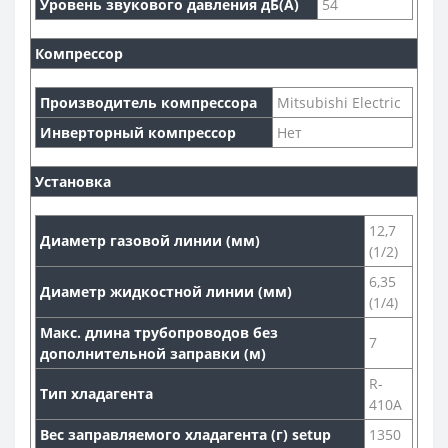
Уровень звукового давления дБ(А)
54
Компрессор
Производитель компрессора
Mitsubishi Electric
Инверторный компрессор
Нет
Установка
12,7
Диаметр газовой линии (мм)
(1/2)
6,35
Диаметр жидкостной линии (мм)
(1/4)
Макс. длина трубопроводов без
7
дополнительной заправки (м)
R-
Тип хладагента
410A
Вес заправляемого хладагента (г) setup
1350