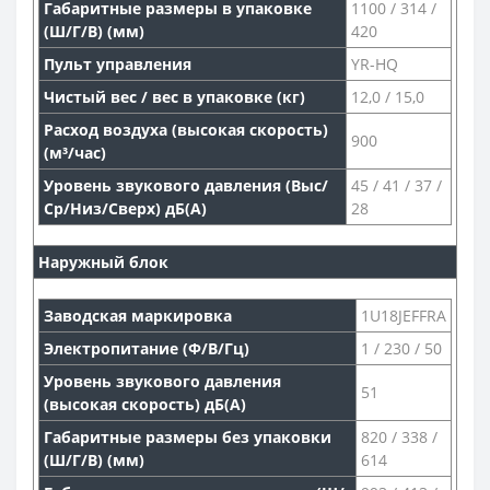
Габаритные размеры в упаковке
1100 / 314 /
(Ш/Г/В) (мм)
420
Пульт управления
YR-HQ
Чистый вес / вес в упаковке (кг)
12,0 / 15,0
Расход воздуха (высокая скорость)
900
(м³/час)
Уровень звукового давления (Выс/
45 / 41 / 37 /
Ср/Низ/Сверх) дБ(А)
28
Наружный блок
Заводская маркировка
1U18JEFFRA
Электропитание (Ф/В/Гц)
1 / 230 / 50
Уровень звукового давления
51
(высокая скорость) дБ(А)
Габаритные размеры без упаковки
820 / 338 /
(Ш/Г/В) (мм)
614