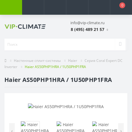
0
info@vip-climate.ru
8 (495) 489 21 57
Настенные сплит-системы
Haier
Серия Coral Expert DC
Inverter
Haier AS50PHP1HRA / 1U50PHP1FRA
Haier AS50PHP1HRA / 1U50PHP1FRA
‹
›