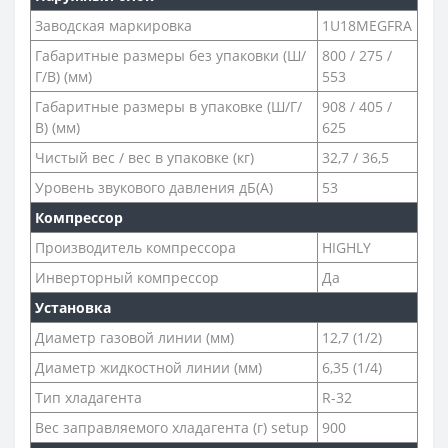
Заводская маркировка
1U18MEGFRA
Габаритные размеры без упаковки (Ш/
800 / 275 /
Г/В) (мм)
553
Габаритные размеры в упаковке (Ш/Г/
908 / 405 /
В) (мм)
625
Чистый вес / вес в упаковке (кг)
32,7 / 36,5
Уровень звукового давления дБ(А)
53
Компрессор
Производитель компрессора
HIGHLY
Инверторный компрессор
Да
Установка
Диаметр газовой линии (мм)
12,7 (1/2)
Диаметр жидкостной линии (мм)
6,35 (1/4)
Тип хладагента
R-32
Вес заправляемого хладагента (г) setup
900