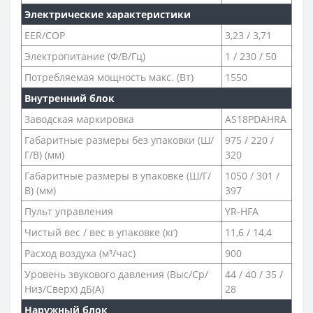
Электрические характеристики
EER/COP
3,23 / 3,71
Электропитание (Ф/В/Гц)
1 / 230 / 50
Потребляемая мощность макс. (Вт)
1550
Внутренний блок
Заводская маркировка
AS18PDAHRA
Габаритные размеры без упаковки (Ш/
975 / 220 /
Г/В) (мм)
320
Габаритные размеры в упаковке (Ш/Г/
1050 / 301 /
В) (мм)
397
Пульт управления
YR-HFA
Чистый вес / вес в упаковке (кг)
11,6 / 14,4
Расход воздуха (м³/час)
900
Уровень звукового давления (Выс/Ср/
44 / 40 / 35 /
Низ/Сверх) дБ(А)
28
Наружный блок