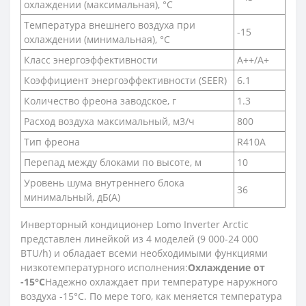
охлаждении (максимальная), °С
Температура внешнего воздуха при
-15
охлаждении (минимальная), °С
Класс энергоэффективности
A++/A+
Коэффициент энергоэффективности (SEER)
6.1
Количество фреона заводское, г
1.3
Расход воздуха максимальный, м3/ч
800
Тип фреона
R410A
Перепад между блоками по высоте, м
10
Уровень шума внутреннего блока
36
минимальный, дБ(А)
Инверторный кондиционер Lomo Inverter Arctic
представлен линейкой из 4 моделей (9 000-24 000
BTU/h) и обладает всеми необходимыми функциями
низкотемпературного исполнения:
Охлаждение от
-15°С
Надежно охлаждает при температуре наружного
воздуха -15°С. По мере того, как меняется температура