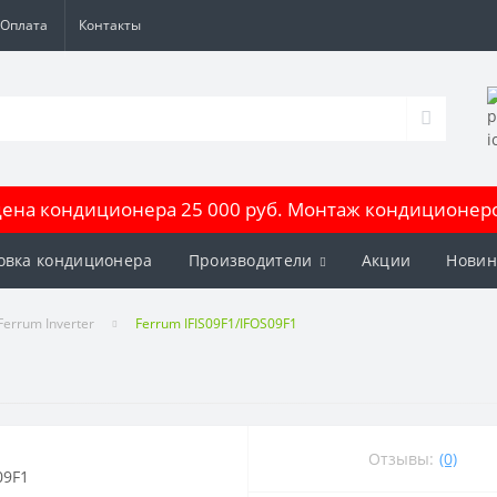
Оплата
Контакты
на кондиционера 25 000 руб. Монтаж кондиционеров
овка кондиционера
Производители
Акции
Новин
errum Inverter
Ferrum IFIS09F1/IFOS09F1
Отзывы:
(0)