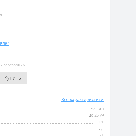
er
вле?
мы перезвоним
Купить
Все характеристики
Ferrum
до 25 м²
Нет
Да
21