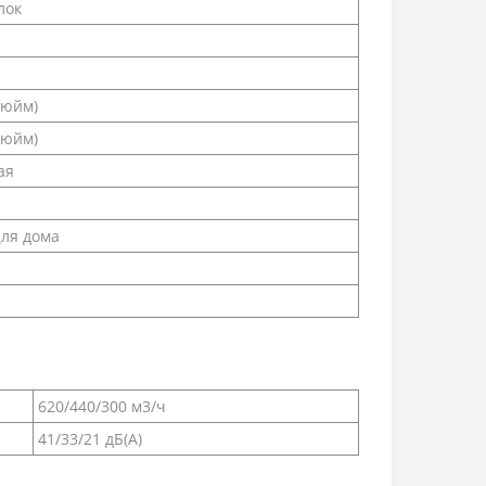
лок
(дюйм)
(дюйм)
ая
Для дома
620/440/300 м3/ч
41/33/21 дБ(А)