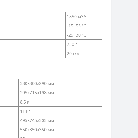
1850 м3/ч
-15~53 ⁰С
-25~30 ⁰С
750 г
20 г/м
380х800х290 мм
295х715х198 мм
8,5 кг
11 кг
495х745х305 мм
550х850х350 мм