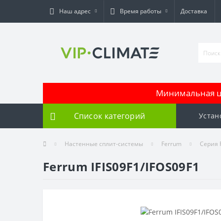
Наш адрес
Время работы
Доставка
Минимальная це
Список категорий
Устан
Настенные сплит-системы
Ferrum
Серия F
Ferrum IFIS09F1/IFOS09F1