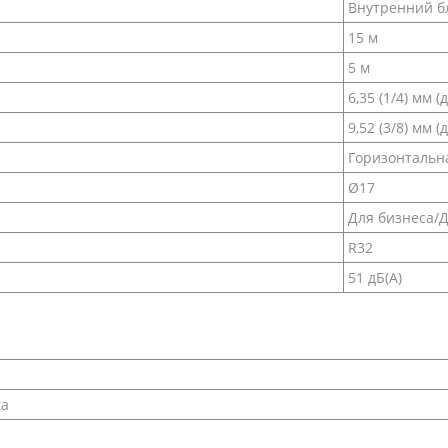
Внутренний б
15 м
5 м
6,35 (1/4) мм 
9,52 (3/8) мм 
Горизонтальн
Ø17
Для бизнеса/
R32
51 дБ(А)
ка