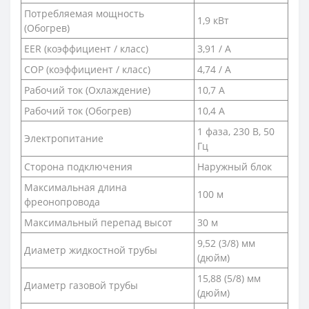
Потребляемая мощность
1,9 кВт
(Обогрев)
EER (коэффициент / класс)
3,91 / А
COP (коэффициент / класс)
4,74 / А
Рабочий ток (Охлаждение)
10,7 A
Рабочий ток (Обогрев)
10,4 А
1 фаза, 230 В, 50
Электропитание
Гц
Сторона подключения
Наружный блок
Максимальная длина
100 м
фреонопровода
Максимальный перепад высот
30 м
9,52 (3/8) мм
Диаметр жидкостной трубы
(дюйм)
15,88 (5/8) мм
Диаметр газовой трубы
(дюйм)