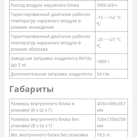
Расход воздуха наружного блока
3900 м3/ч
Гарантированный диапазон рабочих
-15 ~ +52 °С
температур наружного воздуха в
⁰С
режиме охлаждения
Гарантированный диапазон рабочих
-20 ~ +27 °С
температур наружного воздуха в
⁰С
режиме обогрева
Заводская заправка хладагента R410a
1800 г
(до 5 м)
Дополнительная заправка хладагента
54 г/м
Габариты
Размеры внутреннего блока в
433х1496х357
упаковке (В х Ш х Г)
мм
Размеры внутреннего блока без
326х1350х258
упаковки (В х Ш х Г)
мм
Вес внутреннего блока без упаковки
18,5 кг