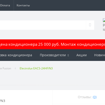
Оплата
Контакты
на кондиционера 25 000 руб. Монтаж кондиционеров
овка кондиционера
Производители
Акции
Новин
я Fusion
Electrolux EACS-24HF/N3
Отзывы:
(0)