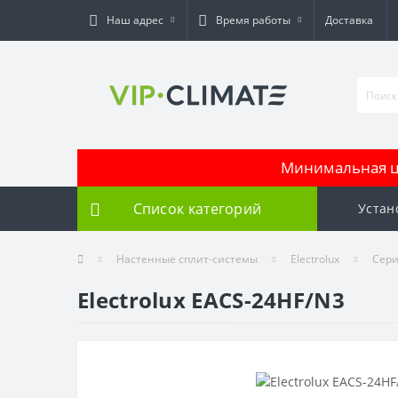
Наш адрес
Время работы
Доставка
Минимальная це
Список категорий
Устан
Настенные сплит-системы
Electrolux
Сери
Electrolux EACS-24HF/N3