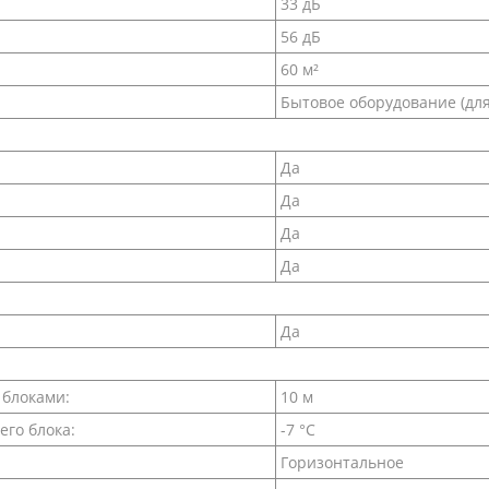
33 дБ
56 дБ
60 м²
Бытовое оборудование (дл
Да
Да
Да
Да
Да
 блоками:
10 м
его блока:
-7 °С
Горизонтальное