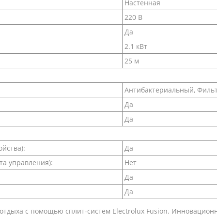
Настенная
220 В
Да
2.1 кВт
25 м
Антибактериальный, Филь
Да
Да
йства):
Да
та управления):
Нет
Да
Да
отдыха с помощью сплит-систем Electrolux Fusion. Инновацион