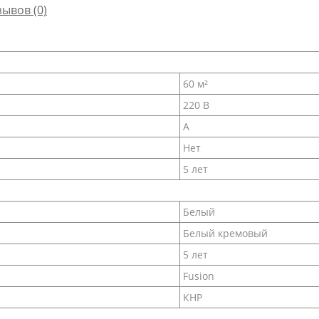
зывов (0)
60 м²
220 В
A
Нет
5 лет
Белый
Белый кремовый
5 лет
Fusion
КНР