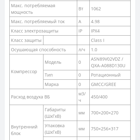
Макс. потребляемая
Вт
1062
мощность
Макс. потребляемый ток
А
4.98
Класс электрозащиты
IP
IPX4
Класс защиты
Class I
Осушающая способность
л/ч
1.0
ASN89V02VDZ /
Модель
0
QXA-A088D130U
Компрессор
Тип
0
Ротационный
Марка
0
GMCC/GREE
м3/
Расход воздуха ВБ
450/400
ч
Габариты
мм
700×200×270
(ШxГxВ)
Упаковка
Внутренний
мм
750×256×317
(ШxГxВ)
блок