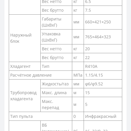
Вес нетто
кг
6.5
Вес брутто
кг
7.5
Габариты
мм
660×421×250
(ШxВxГ)
Упаковка
Наружный
мм
765×464×323
(ШxВxГ)
блок
Вес нетто
кг
20
Вес брутто
кг
22
Хладагент
Тип
R410A
Расчётное давление
МПа
1.15/4.15
Жидкость/газ
мм
φ6/φ9.52
Трубопровод
Макс. длина
м
15
хладагента
Макс.
м
5
перепад
Тип пульта
0
Инфракрасный
ВБ