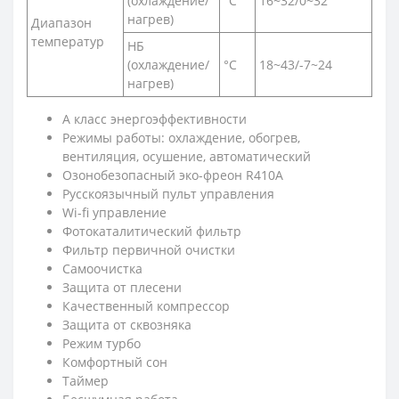
(охлаждение/
°C
16~32/0~32
нагрев)
Диапазон
температур
НБ
(охлаждение/
°C
18~43/-7~24
нагрев)
A класс энергоэффективности
Режимы работы: охлаждение, обогрев,
вентиляция, осушение, автоматический
Озонобезопасный эко-фреон R410A
Русскоязычный пульт управления
Wi-fi управление
Фотокаталитический фильтр
Фильтр первичной очистки
Самоочистка
Защита от плесени
Качественный компрессор
Защита от сквозняка
Режим турбо
Комфортный сон
Таймер