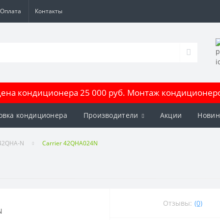
Оплата
Контакты
на кондиционера 25 000 руб. Монтаж кондиционеров
овка кондиционера
Производители
Акции
Новин
42QHA-N
Carrier 42QHA024N
Отзывы:
(0)