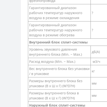
фреонопровода
Гарантированный диапазон
рабочих температур наружного
?
воздуха в режиме охлаждения
Гарантированный диапазон
рабочих температур наружного
?
воздуха в режиме обогрева
Внутренний блок сплит-системы
Уровень звукового давления
дБ(А)
внутреннего блока (Min. ~ Max.)
Расход воздуха (Min. ~ Max.)
м3/ч
Вес внутреннего блока без упаковки
кг
/ в упаковке
Размеры внутреннего блока без
мм
упаковки (В х Ш х Г) (W?D?H)
Размеры внутреннего блока в
мм
упаковке (В х Ш х Г) (W?D?H)
Наружный блок сплит-системы