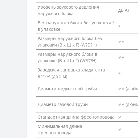
Уровень звукового давления
дБ(А)
наружного блока
Вес наружного блока без упаковки /
кг
в упаковке
Размеры наружного блока без
мм
упаковки (В х Ш х Г) (W?D?H)
Размеры наружного блока в
мм
упаковке (В х Ш х Г) (W?D?H)
Заводская заправка хладагента
кг
R410A (до 5 м)
Диаметр жидкостной трубы
мм (дюйм
Диаметр газовой трубы
мм (дюйм
Стандартная длина фреонопровода
м
Минимальная длина
м
фреонопровода