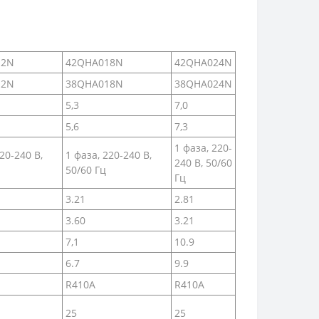
12N
42QHA018N
42QHA024N
12N
38QHA018N
38QHA024N
5,3
7,0
5,6
7,3
1 фаза, 220-
20-240 В,
1 фаза, 220-240 В,
240 В, 50/60
50/60 Гц
Гц
3.21
2.81
3.60
3.21
7,1
10.9
6.7
9.9
R410A
R410A
25
25