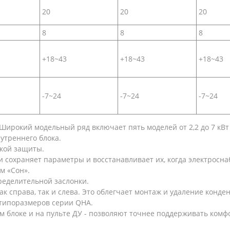
20
20
20
8
8
8
+18~43
+18~43
+18~43
-7~24
-7~24
-7~24
 Широкий модельный ряд включает пять моделей от 2,2 до 7 кВт 
утреннего блока.
кой защиты.
 сохраняет параметры и восстанавливает их, когда электросна
м «Сон».
еделительной заслонки.
 справа, так и слева. Это облегчает монтаж и удаление конден
 типоразмеров серии QHA.
ем блоке и на пульте ДУ - позволяют точнее поддерживать ком