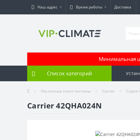
Наш адрес
Время работы
Доставка
Минимальная це
Список категорий
Устан
Настенные сплит-системы
Carrier
Серия 
Carrier 42QHA024N