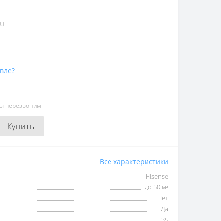
_U
вле?
мы перезвоним
Купить
Все характеристики
Hisense
до 50 м²
Нет
Да
35