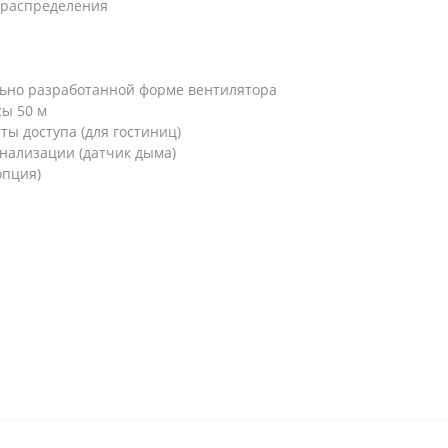
ораспределения
льно разработанной форме вентилятора
сы 50 м
ы доступа (для гостиниц)
нализации (датчик дыма)
опция)