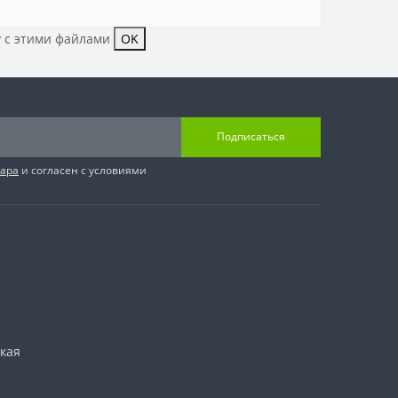
у с этими файлами
OK
Подписаться
вара
и согласен с условиями
ская