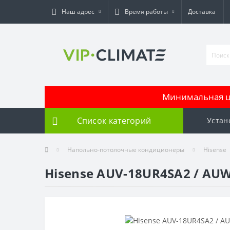
Наш адрес
Время работы
Доставка
Минимальная це
Список категорий
Устан
Напольно-потолочные кондиционеры
Hisense
Hisense AUV-18UR4SA2 / AU