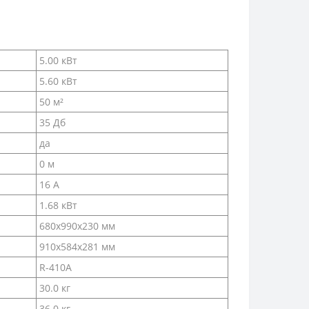
5.00 кВт
5.60 кВт
50 м²
35 Дб
да
0 м
16 А
1.68 кВт
680х990х230 мм
910х584х281 мм
R-410A
30.0 кг
36.0 кг