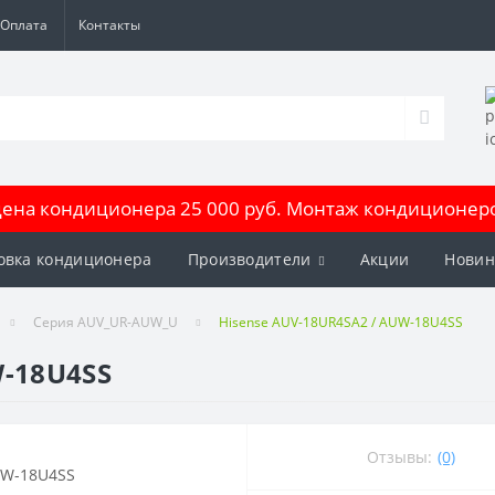
Оплата
Контакты
на кондиционера 25 000 руб. Монтаж кондиционеров
овка кондиционера
Производители
Акции
Новин
Серия AUV_UR-AUW_U
Hisense AUV-18UR4SA2 / AUW-18U4SS
W-18U4SS
Отзывы:
(0)