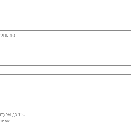
я (ERR)
туры до 1°С
очный