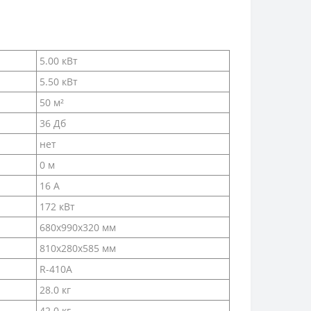
5.00 кВт
5.50 кВт
50 м²
36 Дб
нет
0 м
16 А
172 кВт
680х990х320 мм
810х280х585 мм
R-410A
28.0 кг
42.0 кг