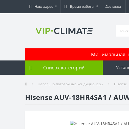
Наш адрес
Время работы
Доставка
Минимальная це
Список категорий
Устан
Напольно-потолочные кондиционеры
Hisense
Hisense AUV-18HR4SA1 / AU