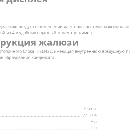
еделению воздуха в помещении дает пользователю максимальн
й из 4-х удобных в данный момент режимов.
трукция жалюзи
толочного блока HISENSE, имеющая внутреннюю воздушную про
ие образования конденсата.
Hisense
до 50 м²
Нет
Нет