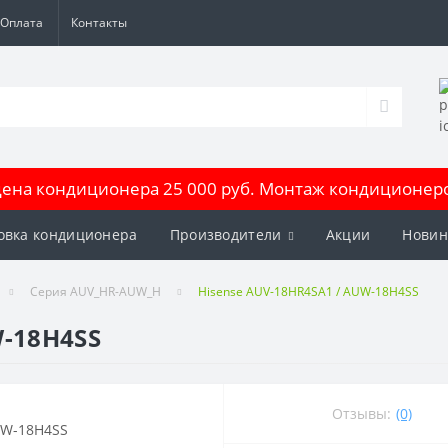
Оплата
Контакты
на кондиционера 25 000 руб. Монтаж кондиционеров
овка кондиционера
Производители
Акции
Новин
Серия AUV_HR-AUW_H
Hisense AUV-18HR4SA1 / AUW-18H4SS
W-18H4SS
Отзывы:
(0)