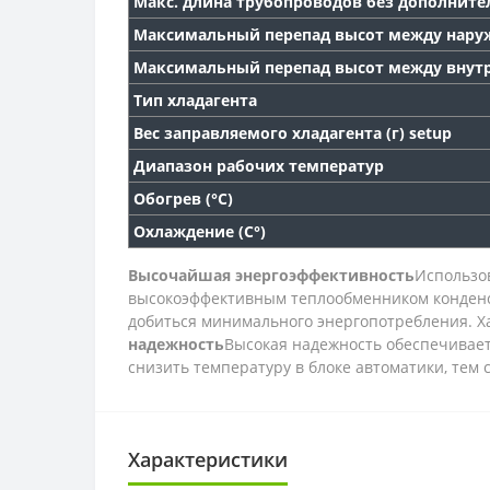
Макс. длина трубопроводов без дополните
Максимальный перепад высот между нару
Максимальный перепад высот между внут
Тип хладагента
Вес заправляемого хладагента (г) setup
Диапазон рабочих температур
Обогрев (°С)
Охлаждение (С°)
Высочайшая энергоэффективность
Использо
высокоэффективным теплообменником конденса
добиться минимального энергопотребления. 
надежность
Высокая надежность обеспечивает
снизить температуру в блоке автоматики, тем
Характеристики