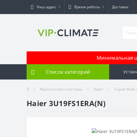
Наш адрес
Время работы
Доставка
Минимальная це
Список категорий
Устан
Мульти-сплит-системы
Haier
Серия Multi
Haier 3U19FS1ERA(N)