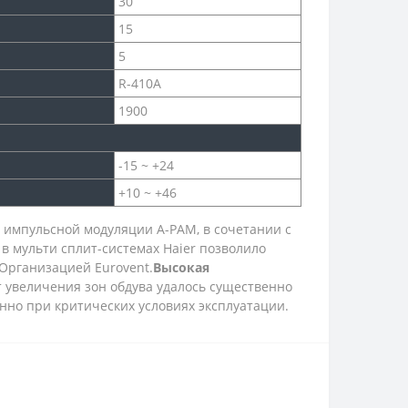
30
15
5
R-410A
1900
-15 ~ +24
+10 ~ +46
 импульсной модуляции A-PAM, в сочетании с
 мульти сплит-системах Haier позволило
Организацией Eurovent.
Высокая
 увеличения зон обдува удалось существенно
нно при критических условиях эксплуатации.