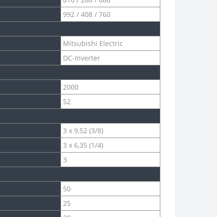
992 / 408 / 760
Mitsubishi Electric
DC-Inverter
2000
52
3 х 9,52 (3/8)
3 х 6,35 (1/4)
3
50
25