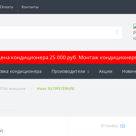
Оплата
Контакты
на кондиционера 25 000 руб. Монтаж кондиционеров
овка кондиционера
Производители
Акции
Новин
 410A внешние
Haier 3U19FS1ERA(N)
Отзывы:
(0)