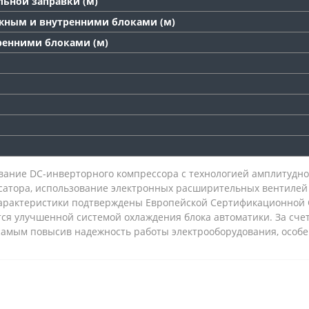
льной заправки (м)
жным и внутренними блоками (м)
ренними блоками (м)
вание DC-инверторного компрессора с технологией амплитудно
тора, использование электронных расширительных вентилей в
Характеристики подтверждены Европейской Сертификационной 
ся улучшенной системой охлаждения блока автоматики. За счет
 самым повысив надежность работы электрооборудования, особе