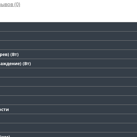
зывов (0)
ев) (Вт)
аждение) (Вт)
ости
 (мм)