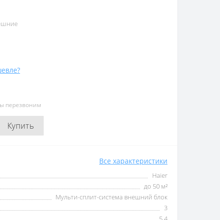
нешние
евле?
мы перезвоним
Купить
Все характеристики
Haier
до 50 м²
Мульти-сплит-система внешний блок
3
5,4