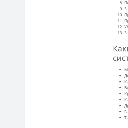
П
З
П
П
У
З
Как
сис
М
Д
К
В
К
К
Д
Г
Т