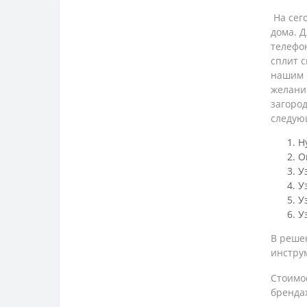
На сего
дома. Д
телефон
сплит 
нашим с
желани
загород
следую
Н
О
У
У
У
У
В реше
инструм
Стоимос
бренда