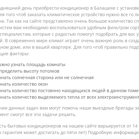
дняшний день приобрести кондиционер в Балашихе с установко
ля того чтоб заказать климатическое устройство нужно все го 
а. Так как на сайте представлено очень большое количество спл
систем вам необходимо воспользоваться удобным фильтром сор
пециалистам, которые с радостью помогут подобрать для вас у
й. В современно мире климат играет очень важную роль в соз
ном доме, или в вашей квартире. Для того чтоб правильно под
щие факторы:
ужно узнать площадь комнаты
пределить высоту потолков
знать солнечная сторона или не солнечная
знать количество окон
знать количество постоянно находящихся людей в данном пом
знать количество выделяемого тепла от всех электроинструмен
нии данных задач вам могут помочь наши выездные бригады з
ент смогут все эти задачи решить.
ть бытовых кондиционеров на нашем сайте варьируется от 14 0
х гарантия может достигать до пяти лет) Подробную информац