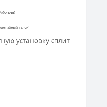
/обогрев)
рантийный талон)
тную установку сплит