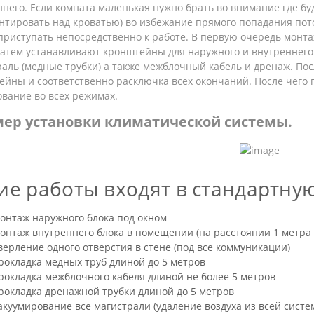
него. Если комната маленькая нужно брать во внимание где бу
нтировать над кроватью) во избежание прямого попадания пото
приступать непосредственно к работе. В первую очередь монт
затем устанавливают кронштейны для наружного и внутреннего 
аль (медные трубки) а также межблочный кабель и дренаж. Пос
ейны и соответственно расключка всех окончаний. После чего 
вание во всех режимах.
ер установки климатической системы.
ие работы входят в стандартную
онтаж наружного блока под окном
онтаж внутреннего блока в помещении (на расстоянии 1 метра 
верление одного отверстия в стене (под все коммуникации)
рокладка медных труб длиной до 5 метров
рокладка межблочного кабеля длиной не более 5 метров
рокладка дренажной трубки длиной до 5 метров
акуумирование все магистрали (удаление воздуха из всей систе