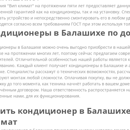
ия "Вип климат" на протяжении пяти лет предоставляет данную
енной гарантией как на кондиционеры, так и на установку. Сп
ть устройство и непосредственно смонтировать его в любом у
одятся согласно всем требованиям ГОСТ при этом используя то
диционеры в Балашихе по д
ионеры в Балашихе можно очень выгодно приобрести в нашей 
ке на протяжении многих лет, поэтому сейчас предлагаем сов
ителей. Отличительной особенностью нашей работы является к
иванию. Каждый клиент получает кондиционеры в Балашихе и
ке. Специалисты расскажут о технических возможностях, расс
руют монтаж любой сложности. Оплачивая покупку, вы не должн
ку до того момента, как техника начнёт работать в вашем доме.
ючённым договором. Наша ответственность распространяется н
енные нами, для их функционирования.
ить кондиционер в Балашихе
имат