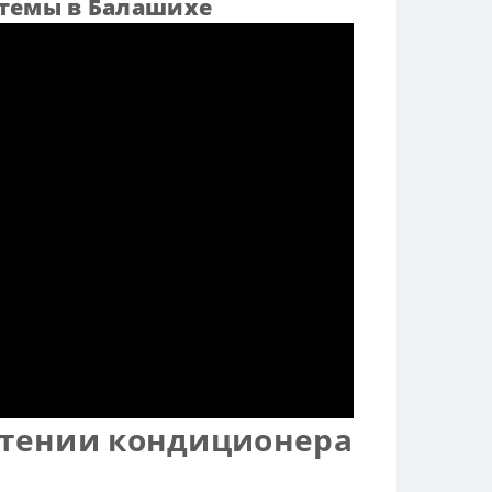
стемы в Балашихе
етении кондиционера