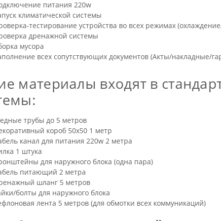
одключение питания 220w
апуск климатической системы
роверка-тестирование устройства во всех режимах (охлаждение
роверка дренажной системы
борка мусора
аполнение всех сопутствующих документов (Акты/накладные/га
ие материалы входят в стандар
темы:
едные трубы до 5 метров
екоративный короб 50х50 1 метр
абель канал для питания 220w 2 метра
илка 1 штука
ронштейны для наружного блока (одна пара)
абель питающий 2 метра
ренажный шланг 5 метров
айки/болты для наружного блока
ефлоновая лента 5 метров (для обмотки всех коммуникаций)