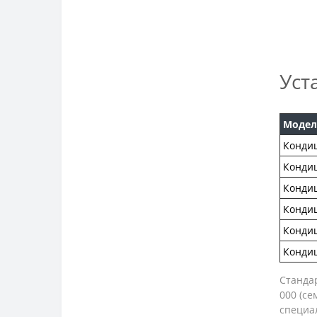
Уст
Модел
Кондиц
Конди
Конди
Конди
Конди
Конди
Стандар
000 (се
специал