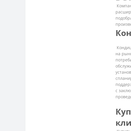
Компан
расшир
подобра
произв
Кон
Кондиц
на рын
потреб
обслуж
установ
сплани
поддерж
с закл
провед
Куп
кл