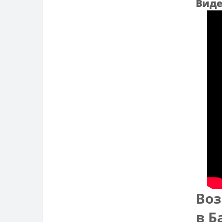
Виде
Воз
в 