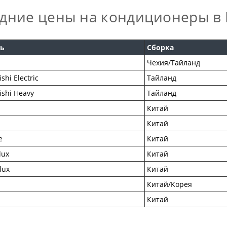
дние цены на кондиционеры в 
ь
Сборка
Чехия/Тайланд
shi Electric
Тайланд
ishi Heavy
Тайланд
Китай
Китай
e
Китай
lux
Китай
lux
Китай
Китай/Корея
Китай