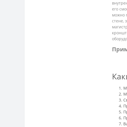
внутрен
его смо
можно 
стене, 
магистр
кроншт
оборудо
Прим
Как
М
М
С
П
П
П
В