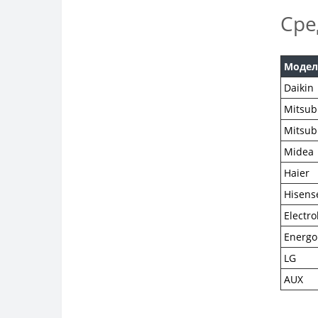
Сре
Модел
Daikin
Mitsubi
Mitsub
Midea
Haier
Hisens
Electro
Energo
LG
AUX