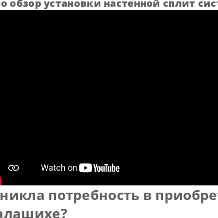
о обзор установки настенной сплит си
никла потребность в приобр
Балашихе?