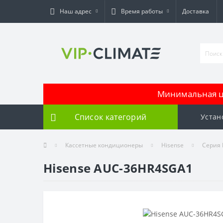
Наш адрес
Время работы
Доставка
Минимальная це
Список категорий
Устан
Кассетные кондиционеры
Hisense
Серия 
Hisense AUC-36HR4SGA1