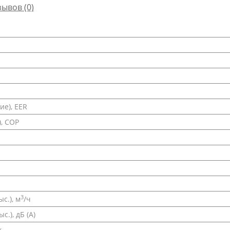
зывов (0)
е), EER
, COP
3
с.), м
/ч
.), дБ (А)
к