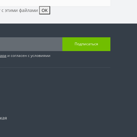
у с этими файлами
OK
Подписаться
вара
и согласен с условиями
ская