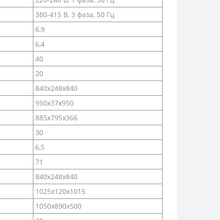
380-415 В, 3 фаза, 50 Гц
6,9
6,4
40
20
840x248x840
950x37x950
885x795x366
30
6,5
71
840x248x840
1025x120x1015
1050x890x500