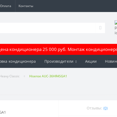
Оплата
Контакты
на кондиционера 25 000 руб. Монтаж кондиционеров
овка кондиционера
Производители
Акции
Новин
Heavy Classic
Hisense AUC-36HR4SGA1
Отзывы:
(0)