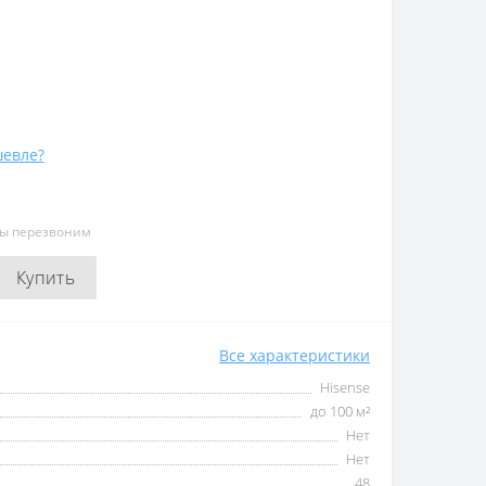
евле?
мы перезвоним
Купить
Все характеристики
Hisense
до 100 м²
Нет
Нет
48