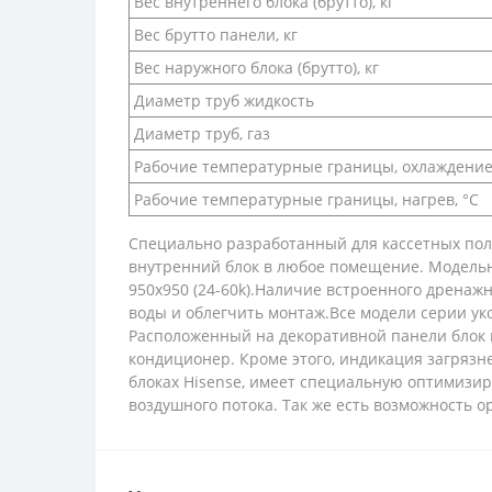
Вес внутреннего блока (брутто), кг
Вес брутто панели, кг
Вес наружного блока (брутто), кг
Диаметр труб жидкость
Диаметр труб, газ
Рабочие температурные границы, охлаждение
Рабочие температурные границы, нагрев, °C
Специально разработанный для кассетных по
внутренний блок в любое помещение. Модельны
950х950 (24-60k).Наличие встроенного дренажно
воды и облегчить монтаж.Все модели серии у
Расположенный на декоративной панели блок 
кондиционер. Кроме этого, индикация загряз
блоках Hisense, имеет специальную оптимизи
воздушного потока. Так же есть возможность о