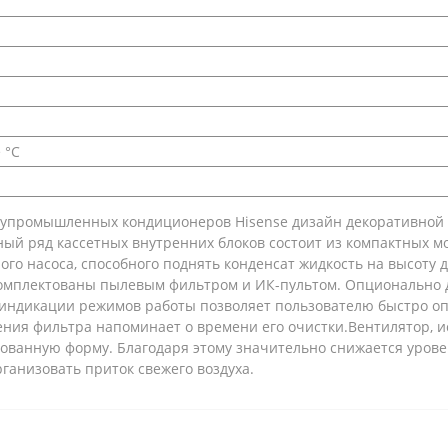
 °C
лупромышленных кондиционеров Hisense дизайн декоративной 
й ряд кассетных внутренних блоков состоит из компактных мод
го насоса, способного поднять конденсат жидкость на высоту до
комплектованы пылевым фильтром и ИК-пультом. Опционально 
индикации режимов работы позволяет пользователю быстро оп
нения фильтра напоминает о времени его очистки.Вентилятор, 
рованную форму. Благодаря этому значительно снижается уров
рганизовать приток свежего воздуха.