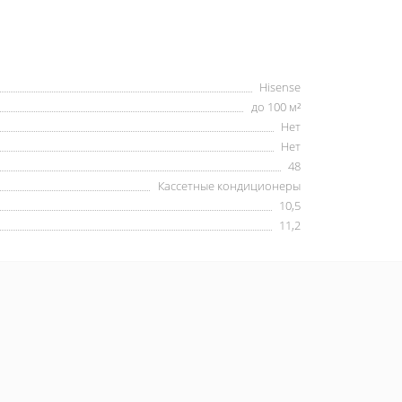
Hisense
до 100 м²
Нет
Нет
48
Кассетные кондиционеры
10,5
11,2