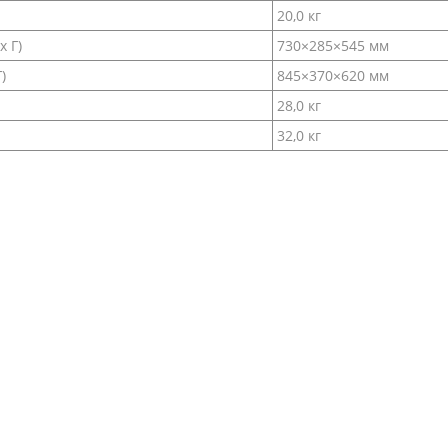
20,0 кг
х Г)
730×285×545 мм
)
845×370×620 мм
28,0 кг
32,0 кг