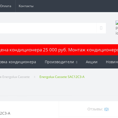
Оплата
Контакты
на кондиционера 25 000 руб. Монтаж кондиционеров
овка кондиционера
Производители
Акции
Новин
я Energolux Cassete
Energolux Cassete SAC12C3-A
Отзывы:
(0)