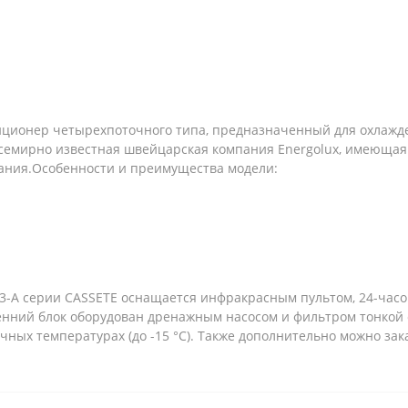
ндиционер четырехпоточного типа, предназначенный для охлаж
всемирно известная швейцарская компания Energolux, имеющая
ания.Особенности и преимущества модели:
3-A серии CASSETE оснащается инфракрасным пультом, 24-час
енний блок оборудован дренажным насосом и фильтром тонкой
чных температурах (до -15 °С). Также дополнительно можно з