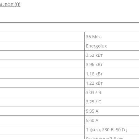
зывов (0)
36 Мес.
Energolux
3,52 кВт
3,96 кВт
1,16 кВт
1,22 кВт
3,03 / В
3,25 / С
5,35 A
5,60 А
1 фаза, 230 В, 50 Гц
Внутренний блок