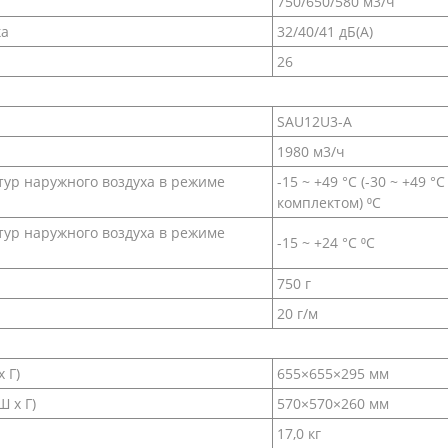
750/650/580 м3/ч
ка
32/40/41 дБ(А)
26
SAU12U3-A
1980 м3/ч
ур наружного воздуха в режиме
-15 ~ +49 °С (-30 ~ +49
комплектом) ⁰С
ур наружного воздуха в режиме
-15 ~ +24 °С ⁰С
750 г
20 г/м
 Г)
655×655×295 мм
 х Г)
570×570×260 мм
17,0 кг