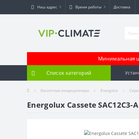
Наш адрес
Время работы
Доставка
Минимальная це
Список категорий
Устан
Кассетные кондиционеры
Energolux
Сери
Energolux Cassete SAC12C3-A