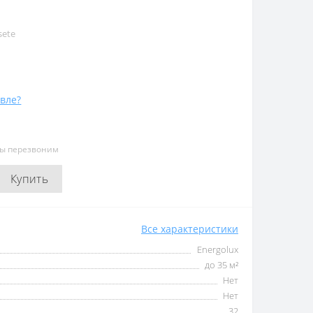
sete
вле?
мы перезвоним
Купить
Все характеристики
Energolux
до 35 м²
Нет
Нет
32