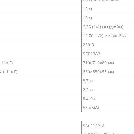
15 м
10 м
6,35 (1/4) мм (дюйм)
12,70 (1/2) мм (дюйм)
230 В
SCP13A3
Ш х Г)
710×710×80 мм
х Ш х Г)
650×650×55 мм
3,7 кг
2,2 кг
R410a
53 дБ(А)
SAC12C3-A