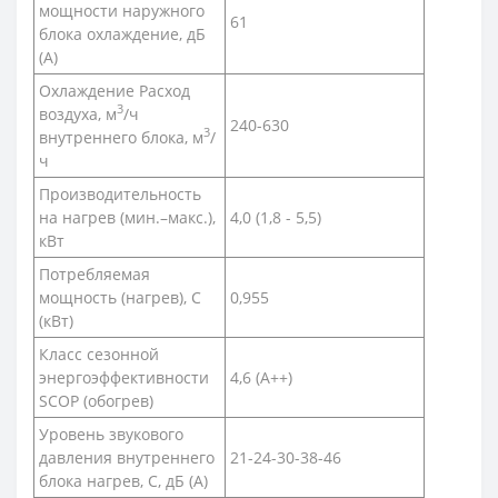
мощности наружного
61
блока охлаждение, дБ
(А)
Охлаждение Расход
3
воздуха, м
/ч
240-630
3
внутреннего блока, м
/
ч
Производительность
на нагрев (мин.–макс.),
4,0 (1,8 - 5,5)
кВт
Потребляемая
мощность (нагрев), С
0,955
(кВт)
Класс сезонной
энергоэффективности
4,6 (А++)
SCOP (обогрев)
Уровень звукового
давления внутреннего
21-24-30-38-46
блока нагрев, С, дБ (А)