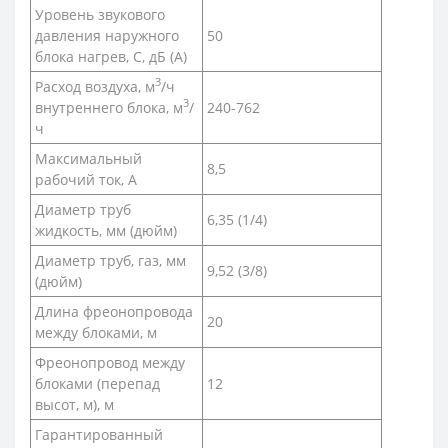
Уровень звукового
давления наружного
50
блока нагрев, С, дБ (А)
3
Расход воздуха, м
/ч
3
внутреннего блока, м
/
240-762
ч
Максимальный
8,5
рабочий ток, А
Диаметр труб
6,35 (1/4)
жидкость, мм (дюйм)
Диаметр труб, газ, мм
9,52 (3/8)
(дюйм)
Длина фреонопровода
20
между блоками, м
Фреонопровод между
блоками (перепад
12
высот, м), м
Гарантированный