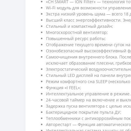
«CH SMART — ION Filter» — технология т
Wi-Fi модуль для возможности управлени
Экстра низкий уровень шума — всего 18 
Высший класс энергоэффективности. Энерг
Стильный и компактный дизайн;
Многоскоростной вентилятор;
Повышенный ресурс работы;
Отображение текущего времени суток на 
Озонобезопасный высокоэффективный ф
Самоочищения внутреннего блока. После
исключает образование плесени, грибков
Электростатический воздухоочистительн
Стильный LED дисплей на панели внутрен
Режим комфортного сна SLЕЕР (несколько
Функция «I FEEL»;
Интеллектуальное управление в режиме
24-часовой таймер на включение и выкл
Задержка пуска вентилятора с целью ис
Бактерицидное покрытие пульта ДУ;
Теплообменники с антикоррозийным пок
Авторестарт — Функция автоматического
Интеллектуальная система защиты от об