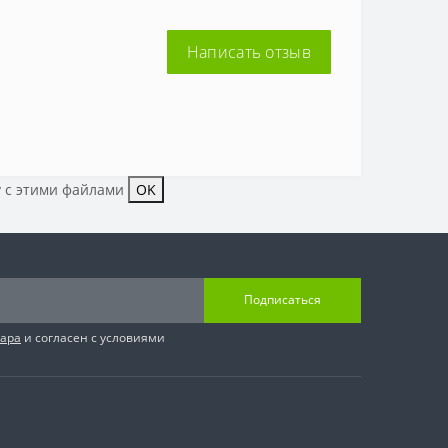
Написать отзыв
у с этими файлами
OK
Подписаться
вара
и согласен с условиями