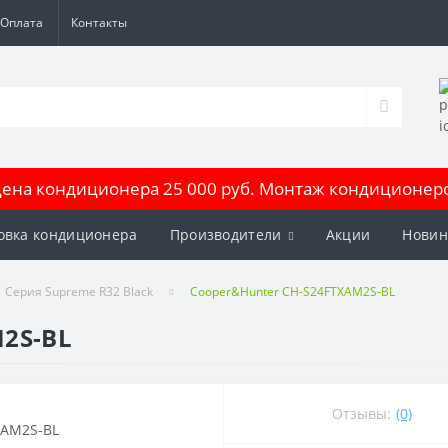
Оплата
Контакты
на кондиционера 25 000 руб. Монтаж кондиционеров
овка кондиционера
Производители
Акции
Новин
Серия Supreme R32 Black
Cooper&Hunter CH-S24FTXAM2S-BL
2S-BL
Отзывы:
(0)