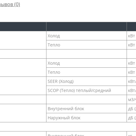
зывов (0)
Холод
кВт
Тепло
кВт
Холод
кВт
Тепло
кВт
SEER (Холод)
кВт
SCOP (Тепло) тёплый/средний
кВт
м3/
Внутренний блок
дБ (
Наружный блок
дБ (
Внутренний блок
кг