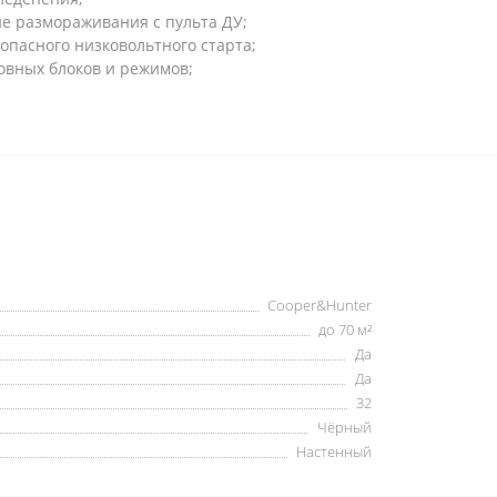
е размораживания с пульта ДУ;
опасного низковольтного старта;
овных блоков и режимов;
Cooper&Hunter
до 70 м²
Да
Да
32
Чёрный
Настенный