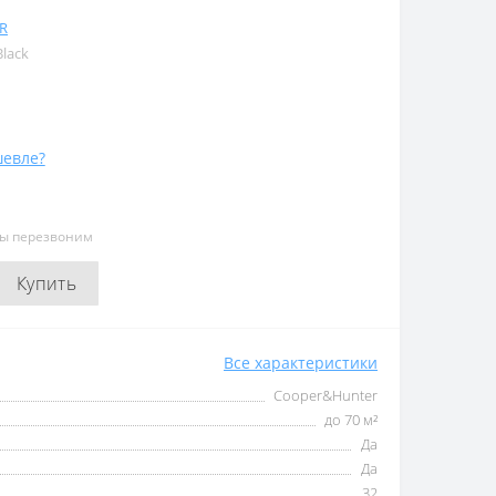
R
lack
евле?
мы перезвоним
Купить
Все характеристики
Cooper&Hunter
до 70 м²
Да
Да
32