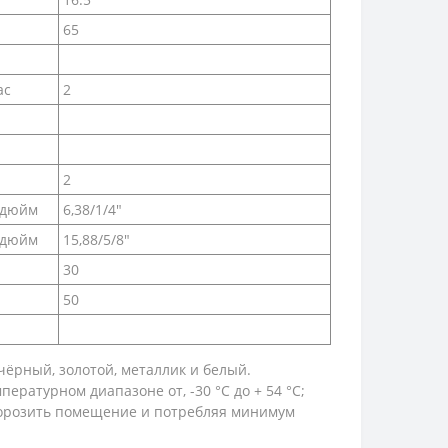
65
ас
2
2
/дюйм
6,38/1/4″
/дюйм
15,88/5/8″
30
50
чёрный, золотой, металлик и белый.
ратурном диапазоне от, -30 °C до + 54 °C;
аморозить помещение и потребляя минимум