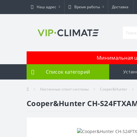
Наш адрес
Время работы
Доставка
Минимальная це
Список категорий
Устан
Настенные сплит-системы
Cooper&Hunter
Cooper&Hunter CH-S24FTXAM