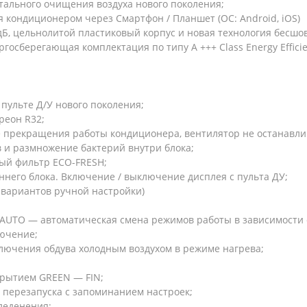
отального очищения воздуха нового поколения;
я кондиционером через Смартфон / Планшет (ОС: Android, iOS)
дБ, цельнолитой пластиковый корпус и новая технология бесшо
осберегающая комплектация по типу A +++ Class Energy Efficie
пульте Д/У нового поколения;
реон R32;
 прекращения работы кондиционера, вентилятор не останавлива
 и размножение бактерий внутри блока;
ый фильтр ЕСО-FRESH;
него блока. Включение / выключение дисплея с пульта ДУ;
 вариантов ручной настройки)
 AUTO — автоматическая смена режимов работы в зависимости
ючение;
ключения обдува холодным воздухом в режиме нагрева;
рытием GREEN — FIN;
 перезапуска с запоминанием настроек;
леденения;