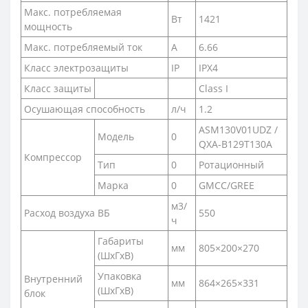
Макс. потребляемая
Вт
1421
мощность
Макс. потребляемый ток
А
6.66
Класс электрозащиты
IP
IPX4
Класс защиты
Class I
Осушающая способность
л/ч
1.2
ASM130V01UDZ /
Модель
0
QXA-B129T130A
Компрессор
Тип
0
Ротационный
Марка
0
GMCC/GREE
м3/
Расход воздуха ВБ
550
ч
Габариты
мм
805×200×270
(ШxГxВ)
Упаковка
Внутренний
мм
864×265×331
(ШxГxВ)
блок