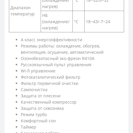
(охлаждение/
°C
16~32/0~32
нагрев)
Диапазон
температур
НБ
(охлаждение/
°C
18~43/-7~24
нагрев)
A класс энергоэффективности
Режимы работы: охлаждение, обогрев,
вентиляция, осушение, автоматический
Озонобезопасный эко-фреон R410A
Русскоязычный пульт управления
Wi-fi управление
Фотокаталитический фильтр
Фильтр первичной очистки
Самоочистка
Защита от плесени
Качественный компрессор
Защита от сквозняка
Режим турбо
Комфортный сон
Таймер