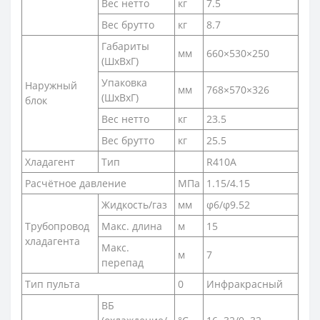
Вес нетто
кг
7.5
Вес брутто
кг
8.7
Габариты
мм
660×530×250
(ШxВxГ)
Упаковка
Наружный
мм
768×570×326
(ШxВxГ)
блок
Вес нетто
кг
23.5
Вес брутто
кг
25.5
Хладагент
Тип
R410A
Расчётное давление
МПа
1.15/4.15
Жидкость/газ
мм
φ6/φ9.52
Трубопровод
Макс. длина
м
15
хладагента
Макс.
м
7
перепад
Тип пульта
0
Инфракрасный
ВБ